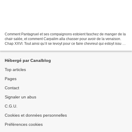
Comment Pantagruel et ses compaignons estoient faschez de manger de la
chair salée, et comment Carpalim alla chasser pour avoir de la venaison.
Chap XXVI. Tout ainsi qu’il se levoyt pour ce faire chevreul qui estoyt issu du
fort, voyant le feu de Panurge,...
Hébergé par Canalblog
Top articles
Pages
Contact
Signaler un abus
C.G.U.
Cookies et données personnelles
Préférences cookies