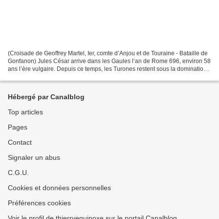
(Croisade de Geoffrey Martel, Ier, comte d’Anjou et de Touraine - Bataille de
Gonfanon) Jules César arrive dans les Gaules l’an de Rome 696, environ 58
ans l’ère vulgaire. Depuis ce temps, les Turones restent sous la domination
des Romains pendant l’espace...
Hébergé par Canalblog
Top articles
Pages
Contact
Signaler un abus
C.G.U.
Cookies et données personnelles
Préférences cookies
Voir le profil de thierryequinoxe sur le portail Canalblog