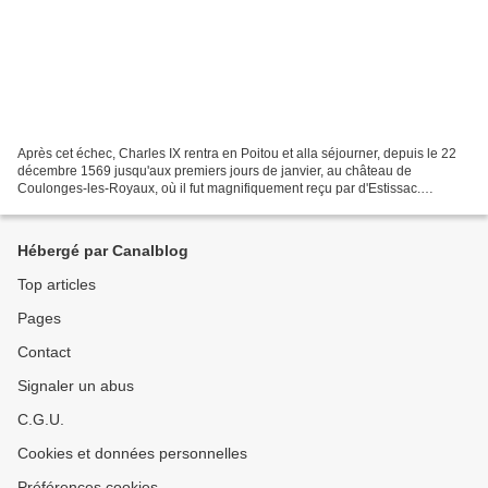
Après cet échec, Charles IX rentra en Poitou et alla séjourner, depuis le 22
décembre 1569 jusqu'aux premiers jours de janvier, au château de
Coulonges-les-Royaux, où il fut magnifiquement reçu par d'Estissac.
Fontenay, petite ville fort peuplée, tirait...
Hébergé par Canalblog
Top articles
Pages
Contact
Signaler un abus
C.G.U.
Cookies et données personnelles
Préférences cookies