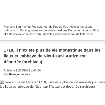
François II du Puy-du-Fou seigneur du Puy-du-Fou ; écuyer tranchant
ordinaire du Roi et gouverneur de Nantes, est qualifié par le roi Louis XIII du
titre de chevalier de son ordre, dans les lettres d'érection de la terre de
Combronde en marquisat, du...
1718, il n’existe plus de vie monastique dans les
lieux et l’abbaye de Nieul-sur-l’Autize est
désertée (archives)
Publié le 21/03/2018 à 00:06
Par
thierryequinoxe