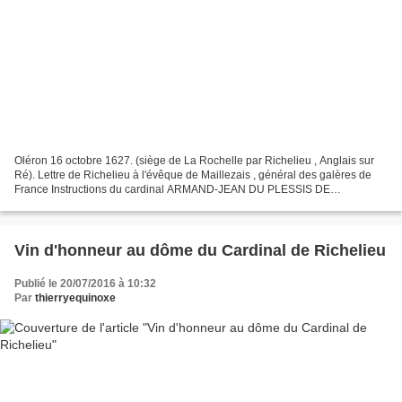
Oléron 16 octobre 1627. (siège de La Rochelle par Richelieu , Anglais sur
Ré). Lettre de Richelieu à l'évêque de Maillezais , général des galères de
France Instructions du cardinal ARMAND-JEAN DU PLESSIS DE
RICHELIEU pour Henri d'Escoubleau de Sourdis,...
Vin d'honneur au dôme du Cardinal de Richelieu
Publié le 20/07/2016 à 10:32
Par
thierryequinoxe