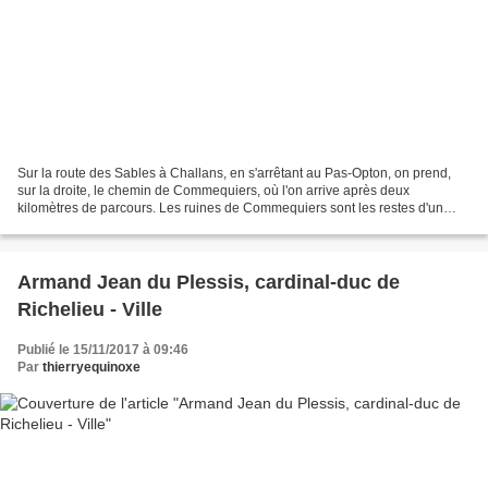
Sur la route des Sables à Challans, en s'arrêtant au Pas-Opton, on prend,
sur la droite, le chemin de Commequiers, où l'on arrive après deux
kilomètres de parcours. Les ruines de Commequiers sont les restes d'un
magnifique château-fort établi en forme...
Armand Jean du Plessis, cardinal-duc de
Richelieu - Ville
Publié le 15/11/2017 à 09:46
Par
thierryequinoxe