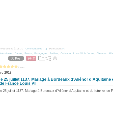
erryequinoxe à 18:39 -
Commentaires [
…
]
- Permalien [
#
]
D'Aquitaine
,
Cartes
,
Poitou
,
Bourgogne
,
Poitiers
,
Croisade
,
Louis VII le Jeune
,
Chartres
,
Alf
1 vote
re 2019
 25 juillet 1137, Mariage à Bordeaux d’Aliénor d’Aquitaine 
 de France Louis VII