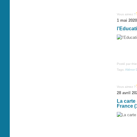
Vous aimez ?
1 mai 2020
l’Educat
Posté par thi
Tags:
Aliénor 
Vous aimez ?
28 avril 20
La carte
France (