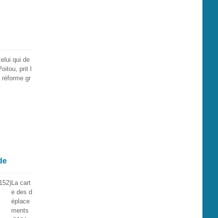
elui qui de
oitou, prit l
a réforme gr
de
La cart
e des d
éplace
ments