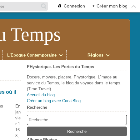
Connexion
+
Créer mon blog
du Temps
L'Époque Contemporaine
Régions
PHystorique- Les Portes du Temps
Docere, movere, placere. Phystorique, L'image au
service du Temps, le blog du voyage dans le temps.
(Time Travel)
s où il
Accueil du blog
Créer un blog avec CanalBlog
En
Recherche
jan
vie
r 1
16
8,
Albums Photos