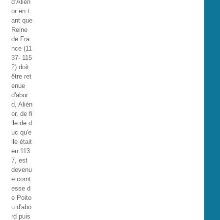
d’Alién
or en t
ant que
Reine
de Fra
nce (11
37- 115
2) doit
être ret
enue
d'abor
d, Alién
or, de fi
lle de d
uc qu'e
lle était
en 113
7, est
devenu
e comt
esse d
e Poito
u d'abo
rd puis