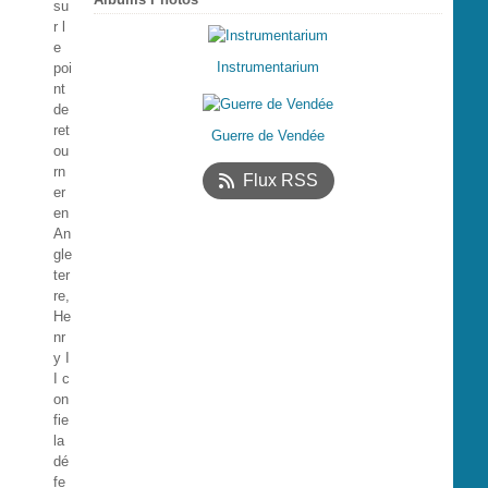
su
r l
e
Instrumentarium
poi
nt
de
ret
Guerre de Vendée
ou
rn
Flux RSS
er
en
An
gle
ter
re,
He
nr
y I
I c
on
fie
la
dé
fe