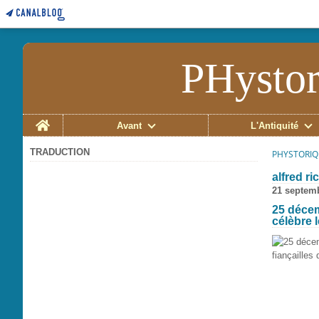
PHystor
Home
Avant
L'Antiquité
TRADUCTION
PHYSTORIQ
alfred ri
21 septem
25 décem
célèbre l