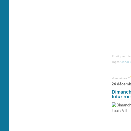
Posté par thi
Tags:
Aliénor 
Vous aimez ?
24 décemb
Dimanche
futur roi