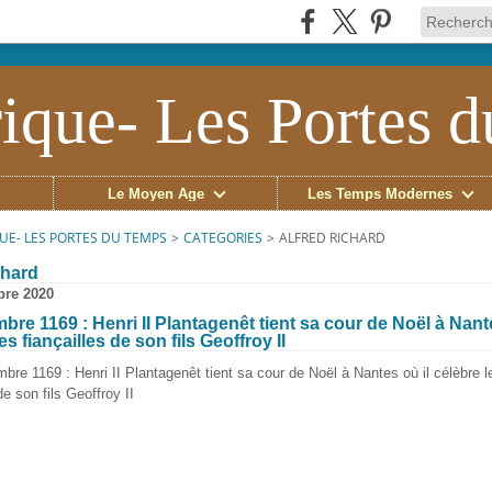
ique- Les Portes 
Le Moyen Âge
Les Temps Modernes
UE- LES PORTES DU TEMPS
>
CATEGORIES
>
ALFRED RICHARD
chard
bre 2020
bre 1169 : Henri II Plantagenêt tient sa cour de Noël à Nante
es fiançailles de son fils Geoffroy II