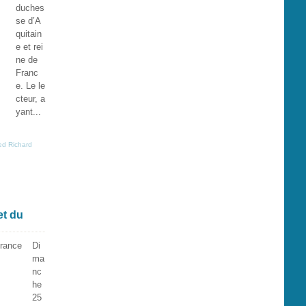
duches
se d’A
quitain
e et rei
ne de
Franc
e. Le le
cteur, a
yant...
red Richard
et du
Di
ma
nc
he
25