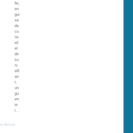
lle,
en
gui
se
de
co
ns
eil
et
de
su
rv
eill
an
t,
un
gu
err
ie
r...
red Richard
,