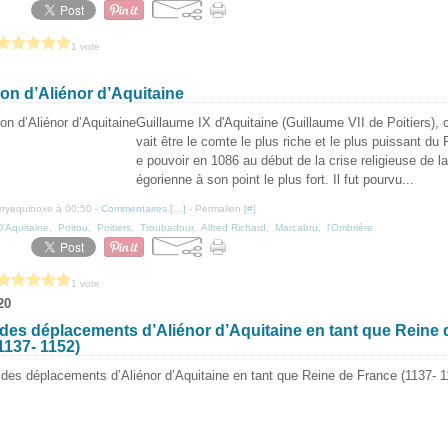
1 vote
ion d’Aliénor d’Aquitaine
Guillaume IX d'Aquitaine (Guillaume VII de Poitiers), c
vait être le comte le plus riche et le plus puissant du P
e pouvoir en 1086 au début de la crise religieuse de l
égorienne à son point le plus fort. Il fut pourvu...
erryequinoxe à 00:50 -
Commentaires [
…
]
- Permalien [
#
]
D'Aquitaine
,
Poitou
,
Poitiers
,
Troubadour
,
Alfred Richard
,
Marcabru
,
l'Ombrière
1 vote
20
 des déplacements d’Aliénor d’Aquitaine en tant que Reine 
1137- 1152)