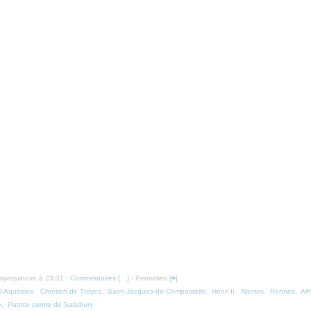
erryequinoxe à 23:31 -
Commentaires [
…
]
- Permalien [
#
]
D'Aquitaine
,
Chrétien de Troyes
,
Saint-Jacques-de-Compostelle
,
Henri II
,
Nantes
,
Rennes
,
Alf
e
,
Patrice comte de Salisbury