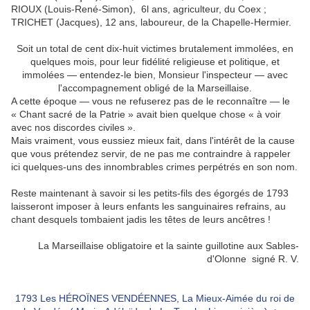
RIOUX (Louis-René-Simon), 6l ans, agriculteur, du Coex ;
TRICHET (Jacques), 12 ans, laboureur, de la Chapelle-Hermier.
Soit un total de cent dix-huit victimes brutalement immolées, en
quelques mois, pour leur fidélité religieuse et politique, et
immolées — entendez-le bien, Monsieur l'inspecteur — avec
l'accompagnement obligé de la Marseillaise.
A cette époque — vous ne refuserez pas de le reconnaître — le
« Chant sacré de la Patrie » avait bien quelque chose « à voir
avec nos discordes civiles ».
Mais vraiment, vous eussiez mieux fait, dans l'intérêt de la cause
que vous prétendez servir, de ne pas me contraindre à rappeler
ici quelques-uns des innombrables crimes perpétrés en son nom.
Reste maintenant à savoir si les petits-fils des égorgés de 1793
laisseront imposer à leurs enfants les sanguinaires refrains, au
chant desquels tombaient jadis les têtes de leurs ancêtres !
La Marseillaise obligatoire et la sainte guillotine aux Sables-
d'Olonne signé R. V.
1793 Les HÉROÏNES VENDÉENNES, La Mieux-Aimée du roi de