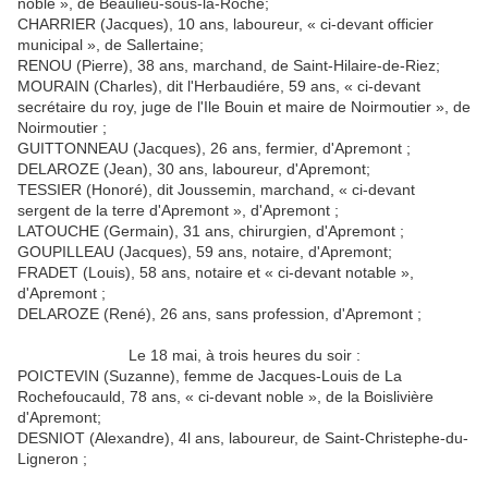
noble », de Beaulieu-sous-la-Roche;
CHARRIER (Jacques), 10 ans, laboureur, « ci-devant officier
municipal », de Sallertaine;
RENOU (Pierre), 38 ans, marchand, de Saint-Hilaire-de-Riez;
MOURAIN (Charles), dit l'Herbaudiére, 59 ans, « ci-devant
secrétaire du roy, juge de l'Ile Bouin et maire de Noirmoutier », de
Noirmoutier ;
GUITTONNEAU (Jacques), 26 ans, fermier, d'Apremont ;
DELAROZE (Jean), 30 ans, laboureur, d'Apremont;
TESSIER (Honoré), dit Joussemin, marchand, « ci-devant
sergent de la terre d'Apremont », d'Apremont ;
LATOUCHE (Germain), 31 ans, chirurgien, d'Apremont ;
GOUPILLEAU (Jacques), 59 ans, notaire, d'Apremont;
FRADET (Louis), 58 ans, notaire et « ci-devant notable »,
d'Apremont ;
DELAROZE (René), 26 ans, sans profession, d'Apremont ;
Le 18 mai, à trois heures du soir :
POICTEVIN (Suzanne), femme de Jacques-Louis de La
Rochefoucauld, 78 ans, « ci-devant noble », de la Boislivière
d'Apremont;
DESNIOT (Alexandre), 4l ans, laboureur, de Saint-Christephe-du-
Ligneron ;