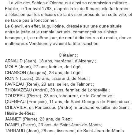
La ville des Sables-d'Olonne eut ainsi sa commission militaire.
Etablie, le 1er avril 1793, d'après la loi du 9 mars, elle fut formée
à l'élection par les officiers de la division présente en cette ville, et
ne tarda pas à fonctionner.
Le 6 avril, en effet, la guillotine, dressée sur une dune située
entre la jetée et le remblai actuels, commençait sa sinistre
besogne, et, ce même jour, de neuf à dix heures du matin, douze
malheureux Vendéens y avaient la tête tranchée.
C'étaient :
ARNAUD (Jean), 18 ans, maréchal, d'Aizenay ;
MOLE (Jean), 27 ans, farinier, de Légé;
CHANSON (Jacques), 23 ans, de Légé;
RONIN (Louis), 25 ans, tisserand, de Nieul ;
FAVREAU (René), 29 ans, sellier, de Talmont ;
THOMAZEAU (André), 38 ans, fermier, de Longeville ;
TOUZEAU (Pierre), 23 ans, laboureur, de la Genétouze ;
QUEREAU (François), 11 ans, de Saint-Georges-de-Pointindoux ;
CHEVRIER, dit Pontoiseau (André), marchand-volailler, de Saint-
Hilaire-de-Riez;
JANNET (Pierre), 23 ans, de Riez ;
DANIEL (Pierre), 23 ans, de Saint-Jean-de-Monts;
TARRAUD (Jean), 28 ans, tisserand, de Saint-Jean-de-Monts.