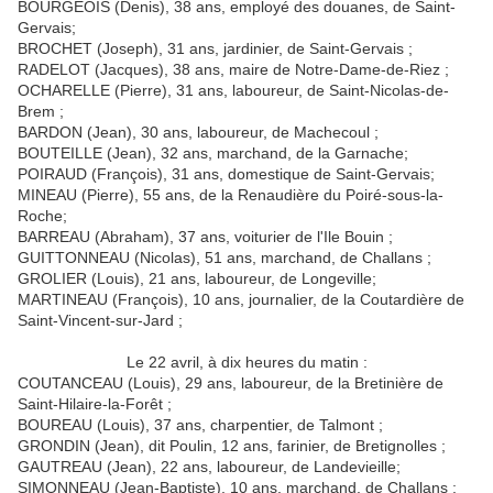
BOURGEOIS (Denis), 38 ans, employé des douanes, de Saint-
Gervais;
BROCHET (Joseph), 31 ans, jardinier, de Saint-Gervais ;
RADELOT (Jacques), 38 ans, maire de Notre-Dame-de-Riez ;
OCHARELLE (Pierre), 31 ans, laboureur, de Saint-Nicolas-de-
Brem ;
BARDON (Jean), 30 ans, laboureur, de Machecoul ;
BOUTEILLE (Jean), 32 ans, marchand, de la Garnache;
POIRAUD (François), 31 ans, domestique de Saint-Gervais;
MINEAU (Pierre), 55 ans, de la Renaudière du Poiré-sous-la-
Roche;
BARREAU (Abraham), 37 ans, voiturier de l'Ile Bouin ;
GUITTONNEAU (Nicolas), 51 ans, marchand, de Challans ;
GROLIER (Louis), 21 ans, laboureur, de Longeville;
MARTINEAU (François), 10 ans, journalier, de la Coutardière de
Saint-Vincent-sur-Jard ;
Le 22 avril, à dix heures du matin :
COUTANCEAU (Louis), 29 ans, laboureur, de la Bretinière de
Saint-Hilaire-la-Forêt ;
BOUREAU (Louis), 37 ans, charpentier, de Talmont ;
GRONDIN (Jean), dit Poulin, 12 ans, farinier, de Bretignolles ;
GAUTREAU (Jean), 22 ans, laboureur, de Landevieille;
SIMONNEAU (Jean-Baptiste), 10 ans, marchand, de Challans ;