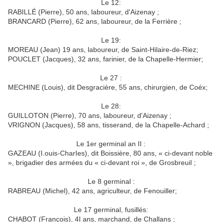
Le 12:
RABILLÉ (Pierre), 50 ans, laboureur, d'Aizenay ;
BRANCARD (Pierre), 62 ans, laboureur, de la Ferrière ;
Le 19:
MOREAU (Jean) 19 ans, laboureur, de Saint-Hilaire-de-Riez;
POUCLET (Jacques), 32 ans, farinier, de la Chapelle-Hermier;
Le 27 :
MECHINE (Louis), dit Desgracière, 55 ans, chirurgien, de Coéx;
Le 28:
GUILLOTON (Pierre), 70 ans, laboureur, d'Aizenay ;
VRIGNON (Jacques), 58 ans, tisserand, de la Chapelle-Achard ;
Le 1er germinal an II :
GAZEAU (I.ouis-CharIes), dit Boissière, 80 ans, « ci-devant noble
», brigadier des armées du « ci-devant roi », de Grosbreuil ;
Le 8 germinal :
RABREAU (Michel), 42 ans, agriculteur, de Fenouiller;
Le 17 germinal, fusillés:
CHABOT (François), 4I ans, marchand, de Challans ;