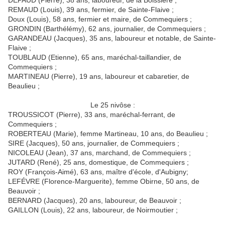
DEPAUD (Pierre), 38 ans, laboureur, de la Boissière ;
REMAUD (Louis), 39 ans, fermier, de Sainte-Flaive ;
Doux (Louis), 58 ans, fermier et maire, de Commequiers ;
GRONDIN (Barthélémy), 62 ans, journalier, de Commequiers ;
GARANDEAU (Jacques), 35 ans, laboureur et notable, de Sainte-
Flaive ;
TOUBLAUD (Etienne), 65 ans, maréchal-taillandier, de
Commequiers ;
MARTINEAU (Pierre), 19 ans, laboureur et cabaretier, de
Beaulieu ;
Le 25 nivôse :
TROUSSICOT (Pierre), 33 ans, maréchal-ferrant, de
Commequiers ;
ROBERTEAU (Marie), femme Martineau, 10 ans, do Beaulieu ;
SIRE (Jacques), 50 ans, journalier, de Commequiers ;
NICOLEAU (Jean), 37 ans, marchand, de Commequiers ;
JUTARD (René), 25 ans, domestique, de Commequiers ;
ROY (François-Aimé), 63 ans, maître d'école, d'Aubigny;
LEFÉVRE (Florence-Marguerite), femme Obirne, 50 ans, de
Beauvoir ;
BERNARD (Jacques), 20 ans, laboureur, de Beauvoir ;
GAILLON (Louis), 22 ans, laboureur, de Noirmoutier ;