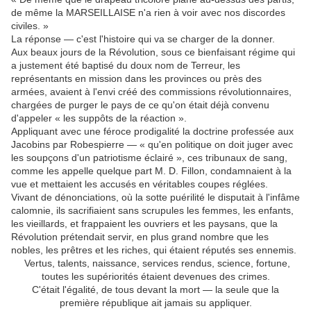
de même la MARSEILLAISE n'a rien à voir avec nos discordes
civiles. »
La réponse — c'est l'histoire qui va se charger de la donner.
Aux beaux jours de la Révolution, sous ce bienfaisant régime qui
a justement été baptisé du doux nom de Terreur, les
représentants en mission dans les provinces ou près des
armées, avaient à l'envi créé des commissions révolutionnaires,
chargées de purger le pays de ce qu'on était déjà convenu
d'appeler « les suppôts de la réaction ».
Appliquant avec une féroce prodigalité la doctrine professée aux
Jacobins par Robespierre — « qu'en politique on doit juger avec
les soupçons d'un patriotisme éclairé », ces tribunaux de sang,
comme les appelle quelque part M. D. Fillon, condamnaient à la
vue et mettaient les accusés en véritables coupes réglées.
Vivant de dénonciations, où la sotte puérilité le disputait à l'infâme
calomnie, ils sacrifiaient sans scrupules les femmes, les enfants,
les vieillards, et frappaient les ouvriers et les paysans, que la
Révolution prétendait servir, en plus grand nombre que les
nobles, les prêtres et les riches, qui étaient réputés ses ennemis.
Vertus, talents, naissance, services rendus, science, fortune,
toutes les supériorités étaient devenues des crimes.
C'était l'égalité, de tous devant la mort — la seule que la
première république ait jamais su appliquer.