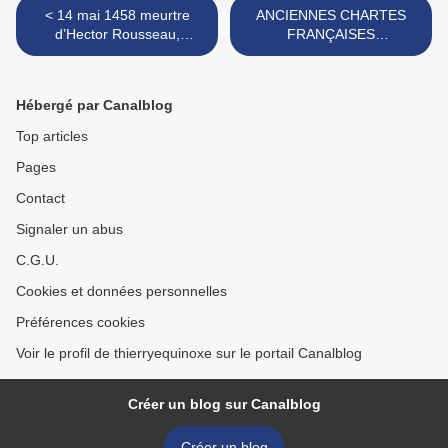
< 14 mai 1458 meurtre
ANCIENNES CHARTES
d’Hector Rousseau,
FRANÇAISES
procureur du roi en la
CONSERVÉES AUX
sénéchaussée de Guyenne
ARCHIVES DU
dans son hôtel du Breuil-
DÉPARTEMENT DE LA
Hébergé par Canalblog
Barret
VIENNE. >
Top articles
Pages
Contact
Signaler un abus
C.G.U.
Cookies et données personnelles
Préférences cookies
Voir le profil de thierryequinoxe sur le portail Canalblog
Créer un blog sur Canalblog
Créer un blog