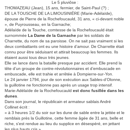
Le 5 pluviôse :
THOMAZEAU (Jean), 15 ans, fermier, de Saint-Paul (?) ;
DE LA TOUSCHE DE LA LIMOUSINIÉRE (Marie-Adélaïde),
épouse de Pierre de la Rochefoucauld, 31 ans, « ci-devant noble
», de Puyrousseau, en la Garnache;
Adélaïde de la Touche, comtesse de la Rochefoucauld était
surnommée
La Dame de la Garnache
par les soldats de
Charrette, du nom de sa paroisse. On ne sait pas vraiment si les
deux combattants ont eu une histoire d’amour. De Charrette était
connu pour être séduisant et attirait beaucoup les femmes. Ils
étaient aussi tous deux très jeunes.
Elle se lance dans la bataille presque par accident. Elle prend la
tête d’un groupe de contre-révolutionnaires et d’embuscade en
embuscade, elle est trahie et arrêtée à Dompierre-sur-Yon.
Le 24 janvier 1794, jour de son exécution aux Sables-d’Olonne,
la guillotine ne fonctionne pas après un usage trop intensif.
Marie-Adélaïde de la Rochefoucauld
est donc fusillée dans les
dunes
.
Dans son journal, le républicain et armateur sablais André
Collinet écrit :
« à 3 heures 1/2 du soir sur les dune de sable entre la jettée et le
remblais près la Guillotine, cette femme âgée de 31 ans, belle et
riche, s'est rendue au lieu du supplice en désespéré, en jettant
les plus hauts cris »