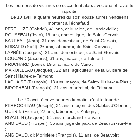
Les fournées de victimes se succèdent alors avec une effrayante
rapidité.
Le 19 avril, à quatre heures du soir, douze autres Vendéens
montent à l'échafaud :
PERTHUZE (Gabriel), 41 ans, chirurgien, de Landevieille;
ROUSSEAU (Jean), 19 ans, domestique, de Saint-Gervais;
BARREAU (Jean), 31 ans, domestique, de Saint-Gervais;
BRISARD (Noël), 26 ans, laboureur, de Saint-Gervais ;
LAPRÉE (Jacques), 21 ans, domestique, de Saint-Gervais ;
BOUCARD (Jacques), 31 ans, maçon, de Talmont ;
FRUCHARD (Louis), 19 ans, maire de Vairé ;
MAROILLEAU (Jacques), 22 ans, agriculteur, de la Guitière de
Saint Hilaire-de-Talmont;
LACHAISE (François), 13 ans, maçon, de Saint-Hilaire-de-Riez ;
BIROTHEAU (François), 21 ans, maréchal, de Talmont;
Le 20 avril, à onze heures du matin, c'est le tour de :
PERROCHEAU (Joseph), 31 ans, maçon, des Sables d'Olonne ;
GUÉRIN (Pierre), 22 ans, laboureur, d'Aubigny ;
RIVALLIN (Jacques), 51 ans, marchand, de Vairé ;
ANGIDAUD (Prosper), 35 ans, juge de paix, de Beauvoir-sur-Mer
;
ANGIDAUD, dit Morinière (François), 11 ans, de Beauvoir;