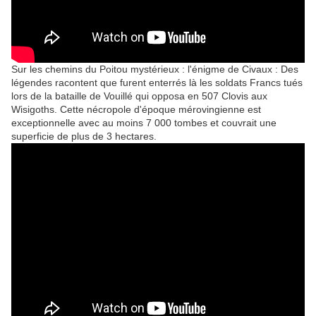
Sur les chemins du Poitou mystérieux : l'énigme de Civaux : Des
légendes racontent que furent enterrés là les soldats Francs tués
lors de la bataille de Vouillé qui opposa en 507 Clovis aux
Wisigoths. Cette nécropole d'époque mérovingienne est
exceptionnelle avec au moins 7 000 tombes et couvrait une
superficie de plus de 3 hectares.