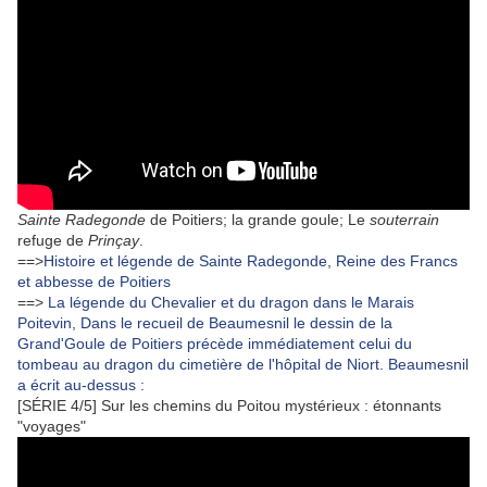
Sainte Radegonde
de Poitiers; la grande goule;
Le
souterrain
refuge de
Prinçay
.
==>
Histoire et légende de Sainte Radegonde, Reine des Francs
et abbesse de Poitiers
==>
La légende du Chevalier et du dragon dans le Marais
Poitevin, Dans le recueil de Beaumesnil le dessin de la
Grand'Goule de Poitiers précède immédiatement celui du
tombeau au dragon du cimetière de l'hôpital de Niort. Beaumesnil
a écrit au-dessus :
[SÉRIE 4/5] Sur les chemins du Poitou mystérieux : étonnants
"voyages"