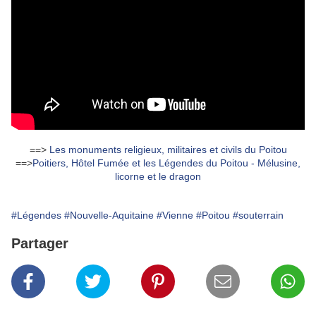
==>
Les monuments religieux, militaires et civils du Poitou
==>
Poitiers, Hôtel Fumée et les Légendes du Poitou - Mélusine,
licorne et le dragon
#Légendes
#Nouvelle-Aquitaine
#Vienne
#Poitou
#souterrain
Partager