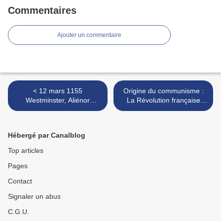
Commentaires
Ajouter un commentaire
< 12 mars 1155
Origine du communisme :
Westminster, Aliénor
La Révolution française
d’Aquitaine octroi des
comme prémisse du
privilèges aux habitants de
communisme (Karl Marx et
Belin (Belin-Béliet,
Friedrich Engels) >
Hébergé par Canalblog
Gironde).
Top articles
Pages
Contact
Signaler un abus
C.G.U.