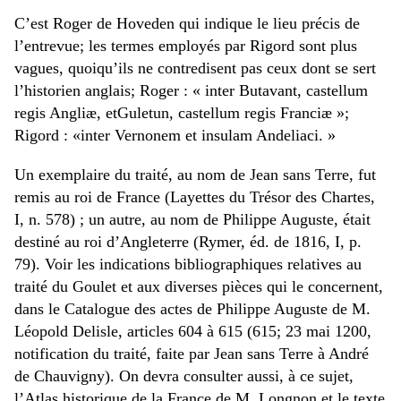
C’est Roger de Hoveden qui indique le lieu précis de
l’entrevue; les termes employés par Rigord sont plus
vagues, quoiqu’ils ne contredisent pas ceux dont se sert
l’historien anglais; Roger : « inter Butavant, castellum
regis Angliæ, etGuletun, castellum regis Franciæ »;
Rigord : «inter Vernonem et insulam Andeliaci. »
Un exemplaire du traité, au nom de Jean sans Terre, fut
remis au roi de France (Layettes du Trésor des Chartes,
I, n. 578) ; un autre, au nom de Philippe Auguste, était
destiné au roi d’Angleterre (Rymer, éd. de 1816, I, p.
79). Voir les indications bibliographiques relatives au
traité du Goulet et aux diverses pièces qui le concernent,
dans le Catalogue des actes de Philippe Auguste de M.
Léopold Delisle, articles 604 à 615 (615; 23 mai 1200,
notification du traité, faite par Jean sans Terre à André
de Chauvigny). On devra consulter aussi, à ce sujet,
l’Atlas historique de la France de M. Longnon et le texte