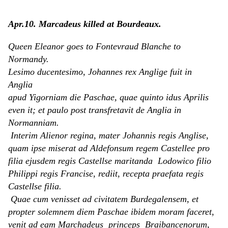
Apr.10. Marcadeus killed at Bourdeaux.
Queen Eleanor goes to Fontevraud Blanche to
Normandy.
Lesimo ducentesimo, Johannes rex Anglige fuit in
Anglia
apud Yigorniam die Paschae, quae quinto idus Aprilis
even it; et paulo post transfretavit de Anglia in
Normanniam.
Interim Alienor regina, mater Johannis regis Anglise,
quam ipse miserat ad Aldefonsum regem Castellee pro
filia ejusdem regis Castellse maritanda Lodowico filio
Philippi regis Francise, rediit, recepta praefata regis
Castellse filia.
Quae cum venisset ad civitatem Burdegalensem, et
propter solemnem diem Paschae ibidem moram faceret,
venit ad eam Marchadeus princeps Braibancenorum,