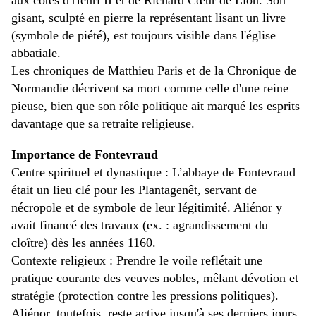
aux côtés d'Henri II et de Richard Cœur de Lion. Son
gisant, sculpté en pierre la représentant lisant un livre
(symbole de piété), est toujours visible dans l'église
abbatiale.
Les chroniques de Matthieu Paris et de la Chronique de
Normandie décrivent sa mort comme celle d'une reine
pieuse, bien que son rôle politique ait marqué les esprits
davantage que sa retraite religieuse.
Importance de Fontevraud
Centre spirituel et dynastique : L’abbaye de Fontevraud
était un lieu clé pour les Plantagenêt, servant de
nécropole et de symbole de leur légitimité. Aliénor y
avait financé des travaux (ex. : agrandissement du
cloître) dès les années 1160.
Contexte religieux : Prendre le voile reflétait une
pratique courante des veuves nobles, mêlant dévotion et
stratégie (protection contre les pressions politiques).
Aliénor, toutefois, reste active jusqu'à ses derniers jours,