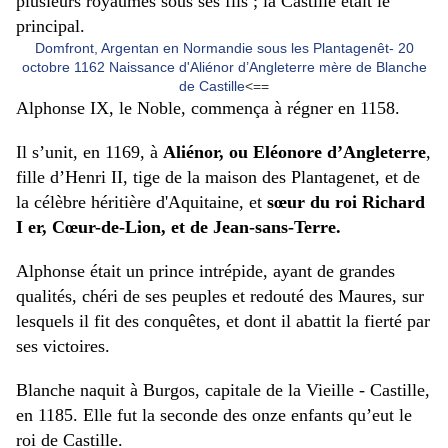
plusieurs royaumes sous ses fils ; la Castille était le
principal.
Domfront, Argentan en Normandie sous les Plantagenêt- 20
octobre 1162 Naissance d'Aliénor d’Angleterre mère de Blanche
de Castille
<==
Alphonse IX, le Noble, commença à régner en 1158.
Il s’unit, en 1169, à
Aliénor, ou Eléonore d’Angleterre
,
fille d’Henri II, tige de la maison des Plantagenet, et de
la célèbre héritière d'Aquitaine, et
sœur du roi Richard
I er, Cœur-de-Lion, et de Jean-sans-Terre.
Alphonse était un prince intrépide, ayant de grandes
qualités, chéri de ses peuples et redouté des Maures, sur
lesquels il fit des conquêtes, et dont il abattit la fierté par
ses victoires.
Blanche naquit à Burgos, capitale de la Vieille - Castille,
en 1185. Elle fut la seconde des onze enfants qu’eut le
roi de Castille.