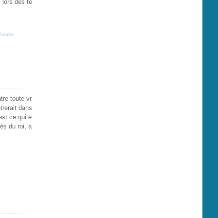
 lors des fê
émoille
tre toute vr
trerait dans
est ce qui e
rès du roi, a