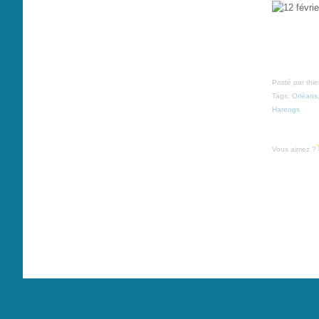
Posté par thi
Tags:
Orléans
Harengs
Vous aimez ?