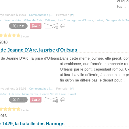
ourquoi
tes...
erryequinoxe à 10:41 -
Commentaires [
…
]
- Permalien [
#
]
es
,
Jeanne d'Arc
,
Gilles de Rais
,
Orléans
,
Les Compagnons d'Armes
,
Loiret
,
Georges de la Tr
1 vote
 2018
 de Jeanne D’Arc, la prise d’Orléans
Dans cette même journée, elle prédit, con
aisemblance, que l'armée triomphante ren
Orléans par le pont, cependant rompu. C'
ut lieu. La ville délivrée, Jeanne insiste p
fin qu'on ne diffère pas le départ pour...
erryequinoxe à 15:01 -
Commentaires [
…
]
- Permalien [
#
]
d'Arc
,
Orléans
,
Monuments
,
Centre Val de Loire
,
Loiret
1 vote
2016
r 1429, la bataille des Harengs