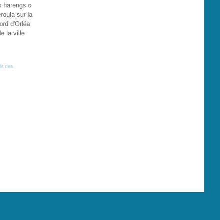
s harengs o
roula sur la
rd d'Orléa
e la ville
it des