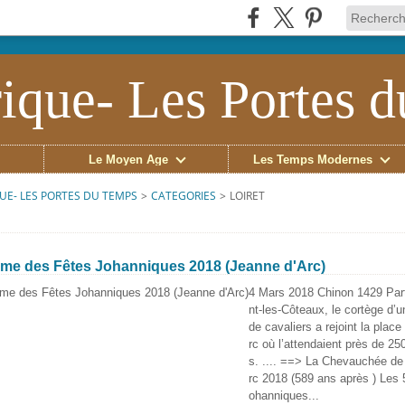
ique- Les Portes 
Le Moyen Âge
Les Temps Modernes
UE- LES PORTES DU TEMPS
>
CATEGORIES
>
LOIRET
me des Fêtes Johanniques 2018 (Jeanne d'Arc)
4 Mars 2018 Chinon 1429 Par
nt-les-Côteaux, le cortège d’u
de cavaliers a rejoint la plac
rc où l’attendaient près de 2
s. .... ==> La Chevauchée de
rc 2018 (589 ans après ) Les 
ohanniques...