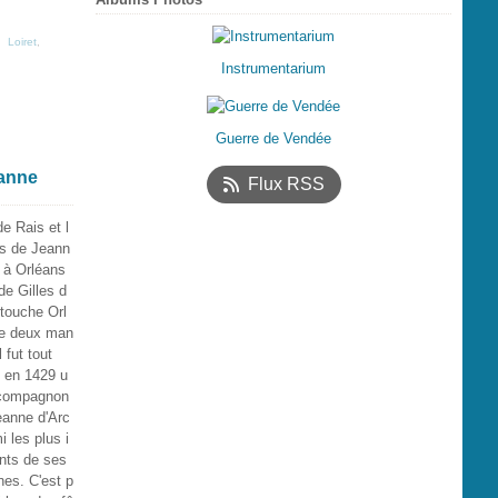
,
Loiret
,
Instrumentarium
Guerre de Vendée
eanne
Flux RSS
de Rais et l
es de Jeann
c à Orléans
de Gilles d
 touche Orl
e deux man
l fut tout
d en 1429 u
 compagnon
eanne d'Arc
i les plus i
nts de ses
nes. C'est p