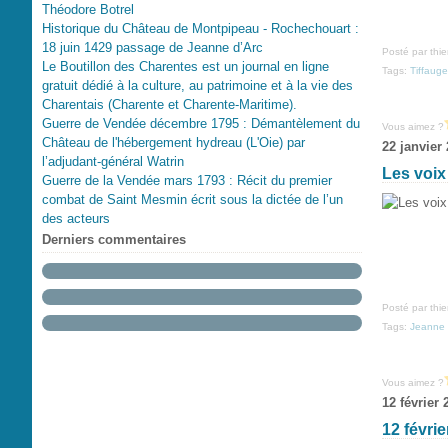
Théodore Botrel
Historique du Château de Montpipeau - Rochechouart :
18 juin 1429 passage de Jeanne d’Arc
Posté par thi
Le Boutillon des Charentes est un journal en ligne
Tags:
Tiffaug
gratuit dédié à la culture, au patrimoine et à la vie des
Charentais (Charente et Charente-Maritime).
Guerre de Vendée décembre 1795 : Démantèlement du
Vous aimez ?
Château de l'hébergement hydreau (L'Oie) par
22 janvier
l’adjudant-général Watrin
Les voix
Guerre de la Vendée mars 1793 : Récit du premier
combat de Saint Mesmin écrit sous la dictée de l’un
des acteurs
Derniers commentaires
Posté par thi
Tags:
Jeanne 
Vous aimez ?
12 février 
12 févrie