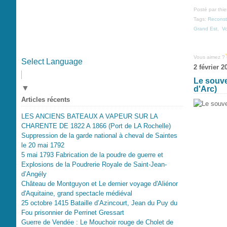
Posté par thi
Tags:
Reconsti
Grand Est
,
V
Vous aimez ?
Select Language
2 février 2
Le souve
▼
d'Arc)
Articles récents
LES ANCIENS BATEAUX A VAPEUR SUR LA
CHARENTE DE 1822 A 1866 (Port de LA Rochelle)
Suppression de la garde national à cheval de Saintes
le 20 mai 1792
5 mai 1793 Fabrication de la poudre de guerre et
Explosions de la Poudrerie Royale de Saint-Jean-
d’Angély
Château de Montguyon et Le dernier voyage d'Aliénor
d'Aquitaine, grand spectacle médiéval
25 octobre 1415 Bataille d’Azincourt, Jean du Puy du
Fou prisonnier de Perrinet Gressart
Guerre de Vendée : Le Mouchoir rouge de Cholet de