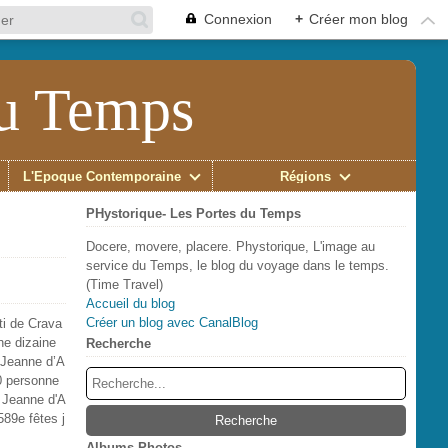
Connexion
+
Créer mon blog
du Temps
L'Époque Contemporaine
Régions
PHystorique- Les Portes du Temps
Docere, movere, placere. Phystorique, L'image au
service du Temps, le blog du voyage dans le temps.
(Time Travel)
Accueil du blog
Créer un blog avec CanalBlog
ti de Crava
ne dizaine
Recherche
e Jeanne d’A
50 personne
 Jeanne d'A
589e fêtes j
Albums Photos