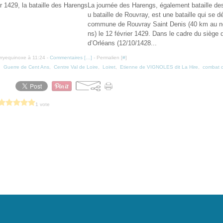
La journée des Harengs, également bataille de
u bataille de Rouvray, est une bataille qui se dé
commune de Rouvray Saint Denis (40 km au no
ns) le 12 février 1429. Dans le cadre du siège d
d’Orléans (12/10/1428...
erryequinoxe à 11:24 -
Commentaires [
…
]
- Permalien [
#
]
,
Guerre de Cent Ans
,
Centre Val de Loire
,
Loiret
,
Etienne de VIGNOLES dit La Hire
,
combat d
1 vote