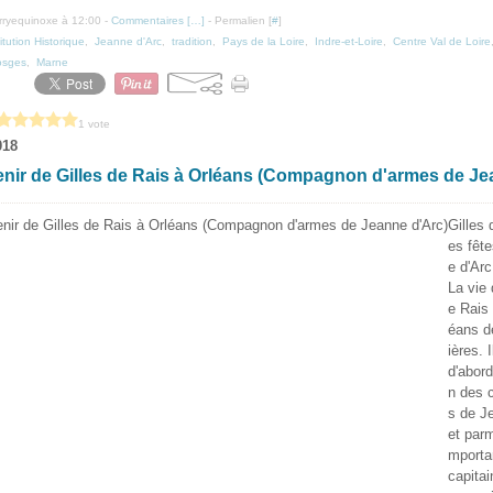
erryequinoxe à 12:00 -
Commentaires [
…
]
- Permalien [
#
]
tution Historique
,
Jeanne d'Arc
,
tradition
,
Pays de la Loire
,
Indre-et-Loire
,
Centre Val de Loire
osges
,
Marne
1 vote
018
nir de Gilles de Rais à Orléans (Compagnon d'armes de J
Gilles 
es fêt
e d'Ar
La vie 
e Rais
éans d
ières. I
d'abor
n des
s de J
et parm
mporta
capitai