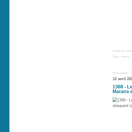
Posté par thi
Tags:
canon
,
Vous aimez ?
12 avril 20
1388 - L
Marans e