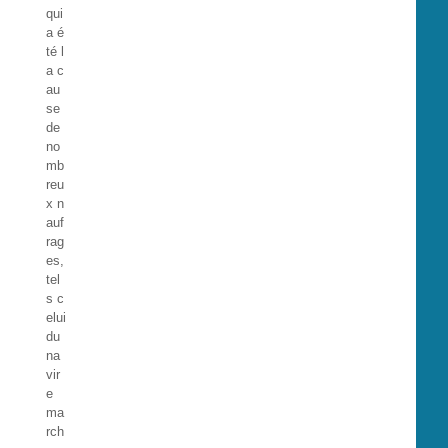
qui
a é
té l
a c
au
se
de
no
mb
reu
x n
auf
rag
es,
tel
s c
elui
du
na
vir
e
ma
rch