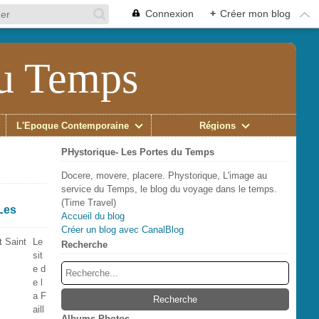
Connexion
+
Créer mon blog
du Temps
L'Époque Contemporaine
Régions
PHystorique- Les Portes du Temps
Docere, movere, placere. Phystorique, L'image au
service du Temps, le blog du voyage dans le temps.
(Time Travel)
Les
Accueil du blog
Créer un blog avec CanalBlog
Le
Recherche
sit
e d
e l
a F
aill
Albums Photos