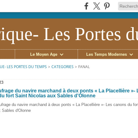
ique- Les Portes 
Le Moyen Âge
Les Temps Modernes
UE- LES PORTES DU TEMPS
>
CATEGORIES
>
FANAL
23
frage du navire marchand à deux ponts « La Placellière »- 
u fort Saint Nicolas aux Sables d'Olonne