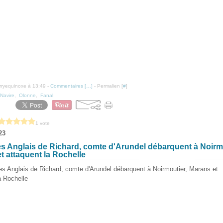
erryequinoxe à 13:49 -
Commentaires [
…
]
- Permalien [
#
]
Navire
,
Olonne
,
Fanal
1 vote
23
es Anglais de Richard, comte d'Arundel débarquent à Noirm
t attaquent la Rochelle