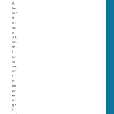
8,
Ric
har
d,
co
mt
e
d’A
run
de
l, a
co
m
ma
nd
é l
es
tro
up
es
an
gla
ise