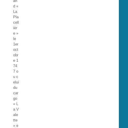
an
d «
La
Pla
cell
ièr
e »
le
1er
oct
obr
e 1
74
7 o
u c
elui
du
car
go
« L
a V
ale
tte
» e