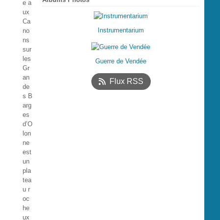
e a
ux
Ca
Instrumentarium
no
ns
sur
les
Guerre de Vendée
Gr
an
Flux RSS
de
s B
arg
es
d’O
lon
ne
est
un
pla
tea
u r
oc
he
ux