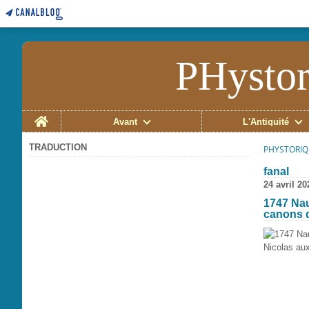
PHystor
Home
Avant
L'Antiquité
TRADUCTION
PHYSTORIQ
fanal
24 avril 20
1747 Nau
canons d