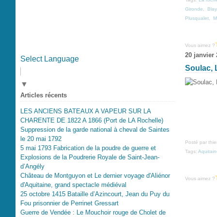
Gironde
,
Bla
Plusqualet
,
M
Vous aimez ?
20 janvier
Select Language
Soulac, 
▼
Articles récents
LES ANCIENS BATEAUX A VAPEUR SUR LA
CHARENTE DE 1822 A 1866 (Port de LA Rochelle)
Suppression de la garde national à cheval de Saintes
le 20 mai 1792
Posté par thi
5 mai 1793 Fabrication de la poudre de guerre et
Tags:
Aquitai
Explosions de la Poudrerie Royale de Saint-Jean-
d’Angély
Château de Montguyon et Le dernier voyage d'Aliénor
Vous aimez ?
d'Aquitaine, grand spectacle médiéval
25 octobre 1415 Bataille d’Azincourt, Jean du Puy du
Fou prisonnier de Perrinet Gressart
Guerre de Vendée : Le Mouchoir rouge de Cholet de