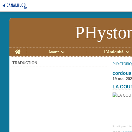
PHystor
Home
Avant
L'Antiquité
TRADUCTION
PHYSTORIQ
cordoua
19 mai 20
LA COU
Posté par thi
Tags:
La roche