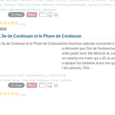
ye
,
Bordeaux
,
Prégent de Coëtivy
,
Marennes
,
Harpedanne de Belleville
,
Coutume du Poitou
,
ornac
,
Saint-Georges-de-Didonne
,
Montendre
1 vote
 2022
L’ile de Cordouan et le Phare de Cordouan
Une brochure spéciale consacrée à
a démontré que l'îlot de l'embouchur
onde paraît avoir été détaché du co
un cataclysme marin qui a dû se pr
e époque fort lointaine.Aussi loin 
t les preuves, l'îlot...
erryequinoxe à 14:05 -
Commentaires [
…
]
- Permalien [
#
]
ne
,
Cluny
,
Royan
,
Prince Noir
,
Bordeaux
,
Fanal
,
Cordouan
1 vote