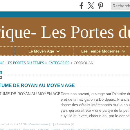
ique- Les Portes 
Le Moyen Âge
Les Temps Modernes
UE- LES PORTES DU TEMPS
>
CATEGORIES
>
CORDOUAN
n
23
TUME DE ROYAN AU MOYEN AGE
Dans son savant, ouvrage sur l'histoire
e et de la navigation à Bordeaux, Franci
donne des détails intéressants sur la c
yan, qui aurait été « une partye de la pe
cuyillie et levée, chacun an, par le conne
erryequinoxe à 08:39 -
Commentaires [
…
]
- Permalien [
#
]
lle
,
Saintonge
,
Aquitaine
,
Gironde
,
Royan
,
Ile de Ré
,
Tonnay Charente
,
La Trémoïlle
,
Talmo