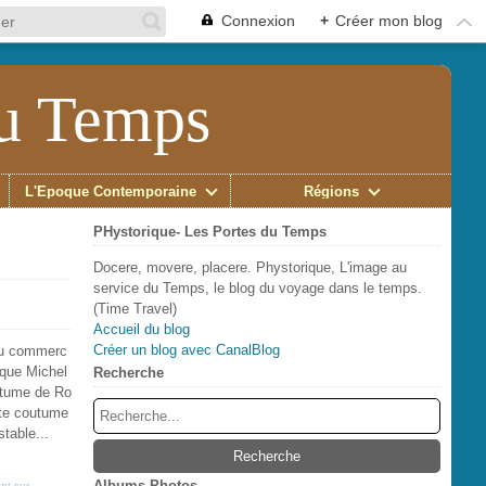
Connexion
+
Créer mon blog
du Temps
L'Époque Contemporaine
Régions
PHystorique- Les Portes du Temps
Docere, movere, placere. Phystorique, L'image au
service du Temps, le blog du voyage dans le temps.
(Time Travel)
Accueil du blog
Créer un blog avec CanalBlog
 du commerc
sque Michel
Recherche
outume de Ro
tite coutume
stable...
Albums Photos
nt sur