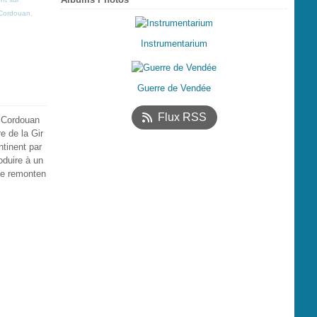
Cordouan
,
Instrumentarium
Guerre de Vendée
Flux RSS
 Cordouan
e de la Gir
ntinent par
oduire à un
que remonten