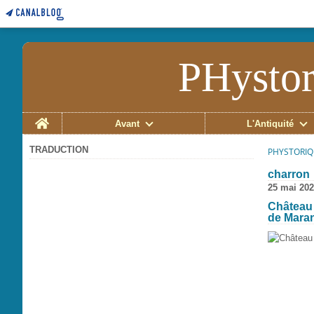
PHystor
Home
Avant
L'Antiquité
TRADUCTION
PHYSTORIQ
charron
25 mai 20
Château 
de Mara