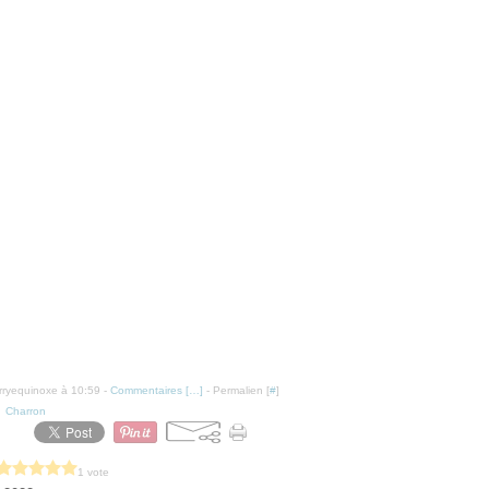
erryequinoxe à 10:59 -
Commentaires [
…
]
- Permalien [
#
]
,
Charron
1 vote