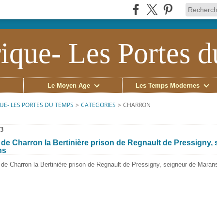
ique- Les Portes 
Le Moyen Âge
Les Temps Modernes
UE- LES PORTES DU TEMPS
>
CATEGORIES
>
CHARRON
23
de Charron la Bertinière prison de Regnault de Pressigny, 
ns