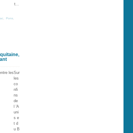
t...
ac
,
Pons
,
quitaine,
ant
Sur
les
co
nfi
ns
de
l 'A
uni
s e
t d
u B