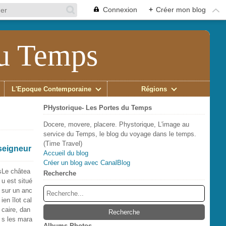
Connexion
+
Créer mon blog
du Temps
L'Époque Contemporaine
Régions
PHystorique- Les Portes du Temps
Docere, movere, placere. Phystorique, L'image au
service du Temps, le blog du voyage dans le temps.
(Time Travel)
seigneur
Accueil du blog
Créer un blog avec CanalBlog
Le châtea
Recherche
u est situé
sur un anc
ien îlot cal
caire, dan
s les mara
Albums Photos