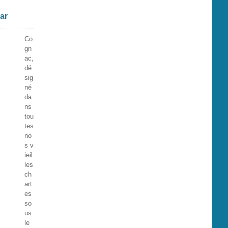
ar
Co
gn
ac,
dé
sig
né
da
ns
tou
tes
no
s v
ieil
les
ch
art
es
so
us
le