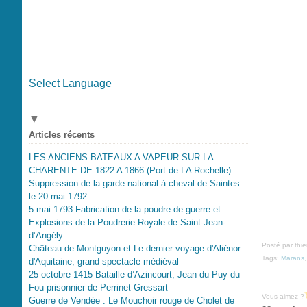
Select Language
▼
Articles récents
LES ANCIENS BATEAUX A VAPEUR SUR LA
CHARENTE DE 1822 A 1866 (Port de LA Rochelle)
Suppression de la garde national à cheval de Saintes
le 20 mai 1792
5 mai 1793 Fabrication de la poudre de guerre et
Explosions de la Poudrerie Royale de Saint-Jean-
d’Angély
Posté par thi
Château de Montguyon et Le dernier voyage d'Aliénor
Tags:
Marans
d'Aquitaine, grand spectacle médiéval
25 octobre 1415 Bataille d’Azincourt, Jean du Puy du
Fou prisonnier de Perrinet Gressart
Vous aimez ?
Guerre de Vendée : Le Mouchoir rouge de Cholet de