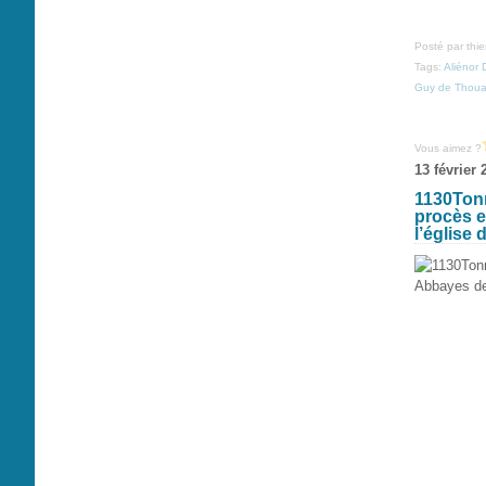
Posté par thi
Tags:
Aliénor 
Guy de Thoua
Vous aimez ?
13 février 
1130Tonn
procès e
l’église