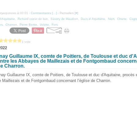
erryequinoxe à 00:01 -
Commentaires [
…
]
- Permalien [
#
]
D'Aquitaine
,
Richard coeur de lion
,
Savary de Mauléon
,
Ducs d' Aquitaine
,
Niort
,
Charte
,
Cogn
rs
,
Charron
,
Pierre Bertin
,
Volvire
,
Fors
1 vote
2022
ay Guillaume IX, comte de Poitiers, de Toulouse et duc d'A
ntre les Abbayes de Maillezais et de Fontgombaud concern
 de Charron.