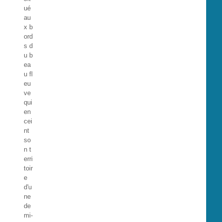
ué
au
x b
ord
s d
u b
ea
u fl
eu
ve
qui
en
cei
nt
so
n t
erri
toir
e
d'u
ne
de
mi-