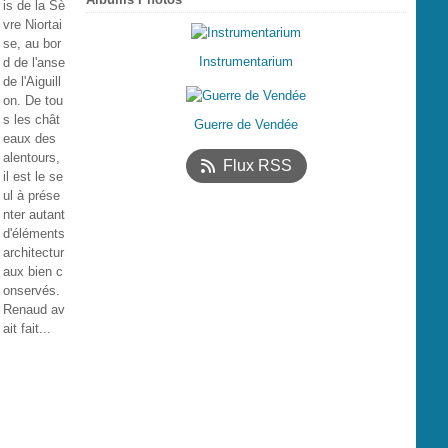
is de la Sè
vre Niortai
se, au bor
Instrumentarium
d de l'anse
de l'Aiguill
on. De tou
s les chât
Guerre de Vendée
eaux des
alentours,
Flux RSS
il est le se
ul à prése
nter autant
d'éléments
architectur
aux bien c
onservés.
Renaud av
ait fait...