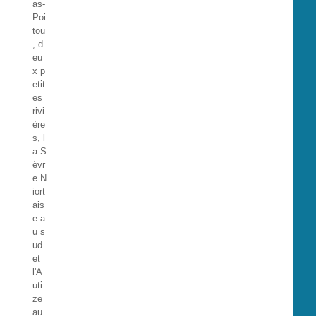
as-
Poi
tou
, d
eu
x p
etit
es
rivi
ère
s, l
a S
èvr
e N
iort
ais
e a
u s
ud
et
l'A
uti
ze
au