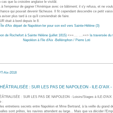
 cas que la croisière anglaise le visitât.
à l'empereur de gagner l’Amérique avec ce bâtiment; il s'y refusa, et ne voul
chance qui pouvait devenir fâcheuse. Il fit cependant descendre ce petit vais
à aviser plus tard à ce qu'il conviendrait de faire.
 était à bord depuis le 8.
on de Rochefort à Sainte Hélène (juillet 1815)
<==.... ....==>
la traversée du
Napoléon à l'île d'Aix -Bellérophon / Pierre Loti
THÉÂTRALISÉE : SUR LES PAS DE NAPOLEON - ILE-D'AIX - S
ÉÂTRALISÉE : SUR LES PAS DE NAPOLEON - Loisirs/Stages à ILE-D'AIX (
e :
es entretiens secrets entre Napoléon et Mme Bertrand, à la veille du grand d
 malles sont prêtes, les navires attendent au large... Mais que va décider l'Emp