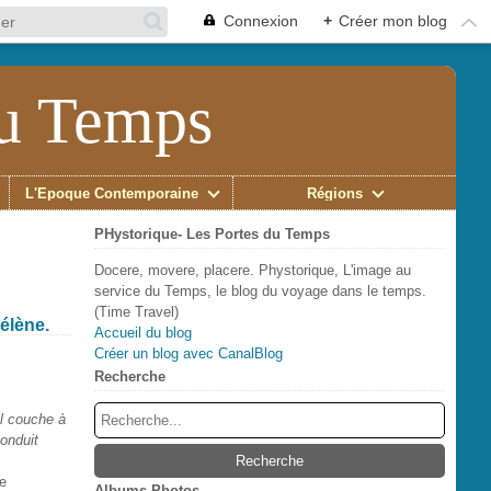
Connexion
+
Créer mon blog
du Temps
L'Époque Contemporaine
Régions
PHystorique- Les Portes du Temps
Docere, movere, placere. Phystorique, L'image au
service du Temps, le blog du voyage dans le temps.
(Time Travel)
Hélène.
Accueil du blog
Créer un blog avec CanalBlog
Recherche
il couche à
conduit
de
Albums Photos