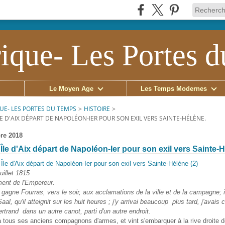
ique- Les Portes 
Le Moyen Âge
Les Temps Modernes
UE- LES PORTES DU TEMPS
>
HISTOIRE
>
LE D'AIX DÉPART DE NAPOLÉON-IER POUR SON EXIL VERS SAINTE-HÉLÈNE.
re 2018
 Île d'Aix départ de Napoléon-Ier pour son exil vers Sainte-
illet 1815
nt de l'Empereur.
gagne Fourras, vers le soir, aux acclamations de la ville et de la campagne; 
aal, qu'il atteignit sur les huit heures ; j'y arrivai beaucoup plus tard, j'avais 
rand dans un autre canot, parti d'un autre endroit.
 tous ses anciens compagnons d'armes, et vint s'embarquer à la rive droite 