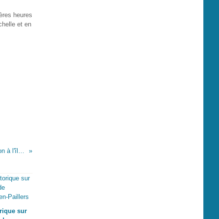
ières heures
chelle et en
la traversée du temps - Napoléon à l'île d'Aix -Bellérophon / Pierre Loti
rique sur