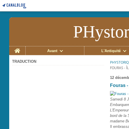
PHystor
Home
Avant
L'Antiquité
TRADUCTION
PHYSTORIQ
FOURAS - Î
12 décemb
Fouras -
Samedi 8 Ju
Embarqueme
L'Empereur 
bord de la S
madame Bert
Il embrassa