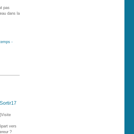
ut pas
seau dans la
 temps -
ortir17
Visite
épart vers
ereur ?