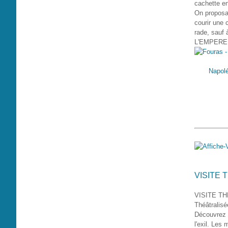
cachette en
On proposa 
courir une 
rade, sauf 
L'EMPEREUR
Napolé
VISITE 
VISITE TH
Théâtralisé
Découvrez l
l'exil. Les