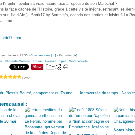
-t'il enfin révéler sa vraie nature face à l'épouse de son Maréchal ?
s la face cachée de l'Histoire, grâce à cette visite inédite, retraçant les dern
sur l'île d'Aix.) - Sortir17 by Sortir.info, agenda des sorties et loisirs à La Ro
aritime
sortir17.com
erryequinoxe à 23:35 -
Commentaires [
…
]
- Permalien [
#
]
on
,
Charente-Maritime
,
Fouras
,
Premier Empire
,
Visite virtuelle
1 vote
Château du Plessis Bourré, campement du Tournoi de l'Ordre Saint Michel (Visite Virtuelle)
erez aussi :
Notes histo