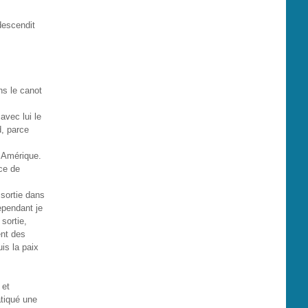
descendit
ns le canot
avec lui le
d, parce
n Amérique.
nce de
.
 sortie dans
ependant je
sortie,
ent des
is la paix
 et
atiqué une