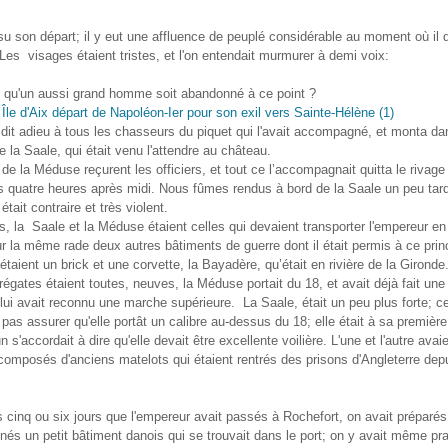
su son départ; il y eut une affluence de peuplé considérable au moment où il 
 Les visages étaient tristes, et l'on entendait murmurer à demi voix:
il qu'un aussi grand homme soit abandonné à ce point ?
dit adieu à tous les chasseurs du piquet qui l'avait accompagné, et monta da
te la Saale, qui était venu l'attendre au château.
de la Méduse reçurent les officiers, et tout ce l’accompagnait quitta le rivage 
ers quatre heures après midi. Nous fûmes rendus à bord de la Saale un peu tar
était contraire et très violent.
s, la Saale et la Méduse étaient celles qui devaient transporter l'empereur e
sur la même rade deux autres bâtiments de guerre dont il était permis à ce pri
'étaient un brick et une corvette, la Bayadère, qu’était en rivière de la Gironde
égates étaient toutes, neuves, la Méduse portait du 18, et avait déjà fait une
 lui avait reconnu une marche supérieure. La Saale, était un peu plus forte; c
 pas assurer qu'elle portât un calibre au-dessus du 18; elle était à sa première 
 s'accordait à dire qu'elle devait être excellente voilière. L'une et l'autre avai
omposés d'anciens matelots qui étaient rentrés des prisons d'Angleterre depu
 cinq ou six jours que l'empereur avait passés à Rochefort, on avait préparés
nés un petit bâtiment danois qui se trouvait dans le port; on y avait même pr