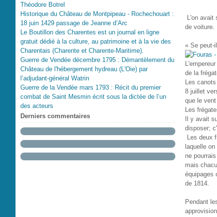
Théodore Botrel
Historique du Château de Montpipeau - Rochechouart :
L'on avait 
18 juin 1429 passage de Jeanne d’Arc
de voiture.
Le Boutillon des Charentes est un journal en ligne
gratuit dédié à la culture, au patrimoine et à la vie des
« Se peut-
Charentais (Charente et Charente-Maritime).
Guerre de Vendée décembre 1795 : Démantèlement du
L'empereur 
Château de l'hébergement hydreau (L'Oie) par
de la fréga
l’adjudant-général Watrin
Les canots 
Guerre de la Vendée mars 1793 : Récit du premier
8 juillet v
combat de Saint Mesmin écrit sous la dictée de l’un
que le vent 
des acteurs
Les frégate
Derniers commentaires
Il y avait 
disposer; c
Les deux fr
laquelle on
ne pourrais
mais chacun
équipages c
de 1814.
Pendant les
approvision