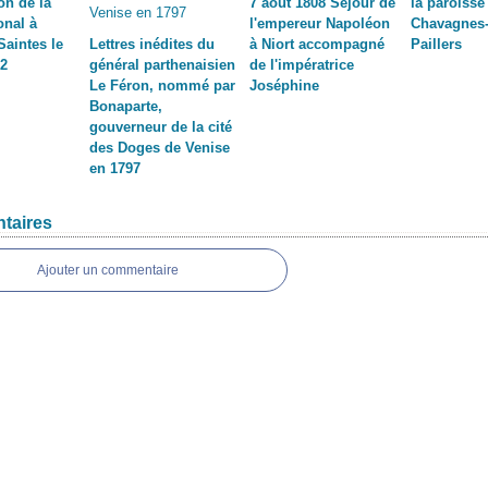
on de la
7 août 1808 Séjour de
la paroisse
onal à
l'empereur Napoléon
Chavagnes-
Saintes le
Lettres inédites du
à Niort accompagné
Paillers
92
général parthenaisien
de l'impératrice
Le Féron, nommé par
Joséphine
Bonaparte,
gouverneur de la cité
des Doges de Venise
en 1797
taires
Ajouter un commentaire