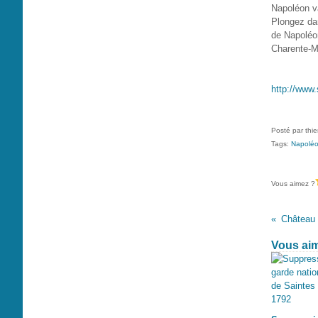
Napoléon va
Plongez dan
de Napoléon 
Charente-M
http://www.
Posté par thi
Tags:
Napolé
Vous aimez ?
Vous aim