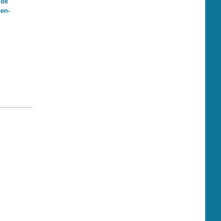
 de
en-