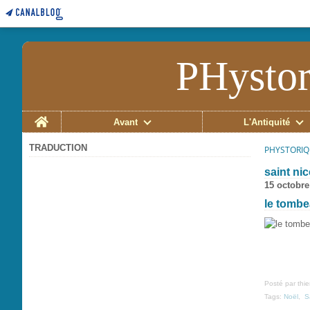
PHystor
Home
Avant
L'Antiquité
TRADUCTION
PHYSTORIQ
saint ni
15 octobre
le tombe
Posté par thi
Tags:
Noël
,
S