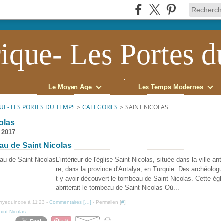
ique- Les Portes 
Le Moyen Âge
Les Temps Modernes
UE- LES PORTES DU TEMPS
>
CATEGORIES
>
SAINT NICOLAS
colas
 2017
au de Saint Nicolas
L'intérieur de l'église Saint-Nicolas, située dans la ville a
re, dans la province d'Antalya, en Turquie. Des archéolo
t y avoir découvert le tombeau de Saint Nicolas. Cette égl
abriterait le tombeau de Saint Nicolas Où...
erryequinoxe à 11:23 -
Commentaires [
…
]
- Permalien [
#
]
aint Nicolas