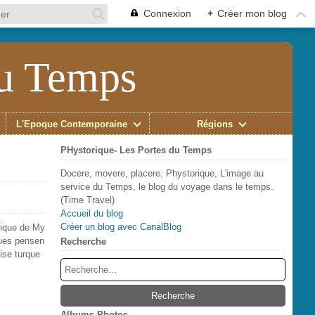
Connexion
+
Créer mon blog
du Temps
L'Époque Contemporaine
Régions
PHystorique- Les Portes du Temps
Docere, movere, placere. Phystorique, L'image au
service du Temps, le blog du voyage dans le temps.
(Time Travel)
Accueil du blog
Créer un blog avec CanalBlog
ntique de My
gues pensen
Recherche
ise turque
Albums Photos