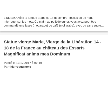
L’UNESCO fête la langue arabe ce 18 décembre, l'occasion de nous
interroger sur les mots. Ce matin au petit déjeuner, vous avez peut-être
commandé une tasse (mot arabe) de café (mot arabe), avec ou sans sucre
(mot arabe) et un jus d’orange (mot arabe)....
Statue vierge Marie, Vierge de la Libération 14 -
18 de la France au château des Essarts
Magnificat anima mea Dominum
Publié le 19/12/2017 à 00:10
Par
thierryequinoxe