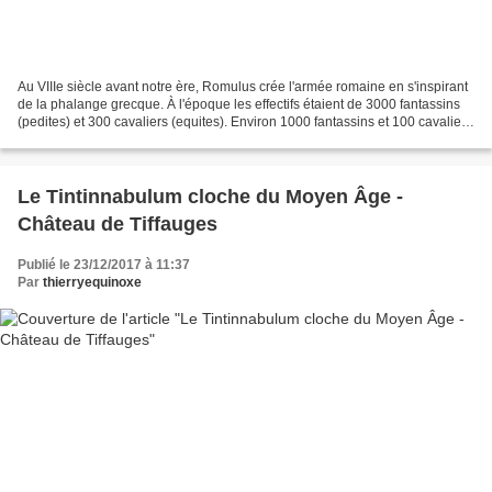
Au VIIIe siècle avant notre ère, Romulus crée l'armée romaine en s'inspirant
de la phalange grecque. À l'époque les effectifs étaient de 3000 fantassins
(pedites) et 300 cavaliers (equites). Environ 1000 fantassins et 100 cavaliers
pour chacune des 3...
Le Tintinnabulum cloche du Moyen Âge -
Château de Tiffauges
Publié le 23/12/2017 à 11:37
Par
thierryequinoxe