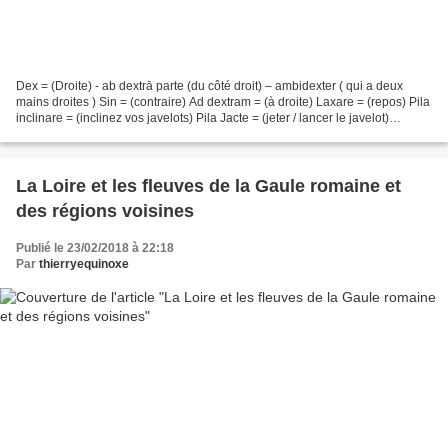
Dex = (Droite) - ab dextrā parte (du côté droit) – ambidexter ( qui a deux
mains droites ) Sin = (contraire) Ad dextram = (à droite) Laxare = (repos) Pila
inclinare = (inclinez vos javelots) Pila Jacte = (jeter / lancer le javelot)
Gladios stringere =...
La Loire et les fleuves de la Gaule romaine et
des régions voisines
Publié le 23/02/2018 à 22:18
Par
thierryequinoxe