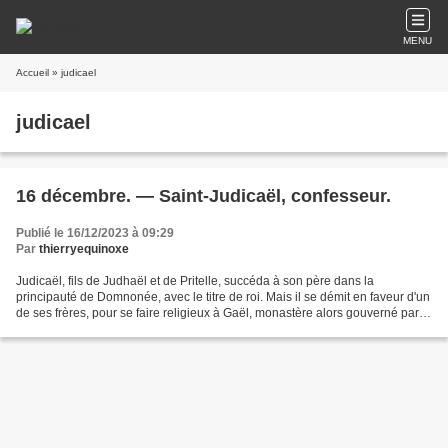
MENU
Accueil
» judicael
judicael
16 décembre. — Saint-Judicaël, confesseur.
Publié le 16/12/2023 à 09:29
Par
thierryequinoxe
Judicaël, fils de Judhaël et de Pritelle, succéda à son père dans la
principauté de Domnonée, avec le titre de roi. Mais il se démit en faveur d'un
de ses frères, pour se faire religieux à Gaël, monastère alors gouverné par
saint-Méen ou Mandé. Peu de...