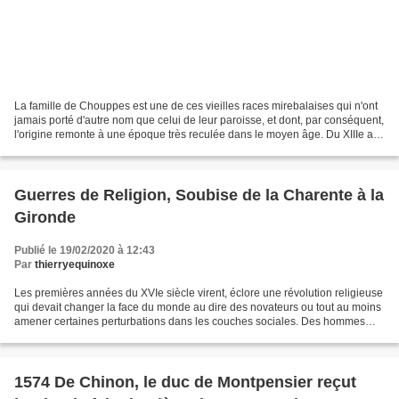
La famille de Chouppes est une de ces vieilles races mirebalaises qui n'ont
jamais porté d'autre nom que celui de leur paroisse, et dont, par conséquent,
l'origine remonte à une époque très reculée dans le moyen âge. Du XIIIe au
XIXe siècle, tous ses...
Guerres de Religion, Soubise de la Charente à la
Gironde
Publié le 19/02/2020 à 12:43
Par
thierryequinoxe
Les premières années du XVIe siècle virent, éclore une révolution religieuse
qui devait changer la face du monde au dire des novateurs ou tout au moins
amener certaines perturbations dans les couches sociales. Des hommes
éloquents prêchèrent une nouvelle...
1574 De Chinon, le duc de Montpensier reçut