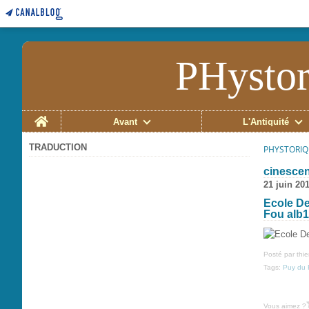
PHystor
Home
Avant
L'Antiquité
TRADUCTION
PHYSTORIQ
cinescen
21 juin 20
Ecole De
Fou alb1
Posté par thi
Tags:
Puy du 
Vous aimez ?