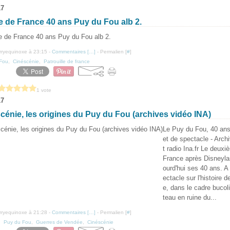
17
le de France 40 ans Puy du Fou alb 2.
erryequinoxe à 23:15 -
Commentaires [
…
]
- Permalien [
#
]
Fou
,
Cinéscénie
,
Patrouille de france
1 vote
17
cénie, les origines du Puy du Fou (archives vidéo INA)
Le Puy du Fou, 40 ans 
et de spectacle - Arch
t radio Ina.fr Le deux
France après Disneyla
ourd'hui ses 40 ans. A 
ectacle sur l'histoire 
e, dans le cadre bucol
teau en ruine du...
erryequinoxe à 21:28 -
Commentaires [
…
]
- Permalien [
#
]
,
Puy du Fou
,
Guerres de Vendée
,
Cinéscénie