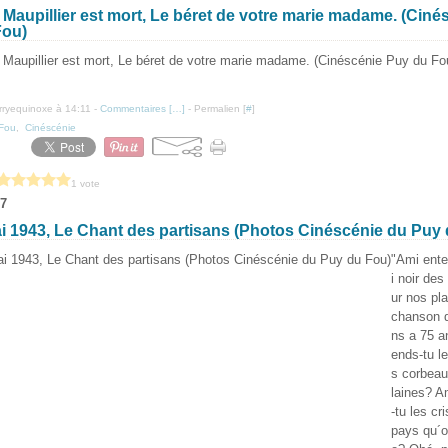
Maupillier est mort, Le béret de votre marie madame. (Ciné
Fou)
erryequinoxe à 14:11 -
Commentaires [
…
]
- Permalien [
#
]
Fou
,
Cinéscénie
1 vote
17
i 1943, Le Chant des partisans (Photos Cinéscénie du Puy
"Ami ente
i noir de
ur nos pl
chanson d
ns a 75 a
ends-tu le
s corbeau
laines? A
-tu les cr
pays qu´o