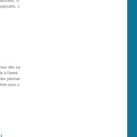
artisans, o
t paysans, c
tous des sa
e à l'entré
t des perman
utres pour u
)