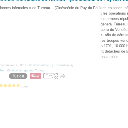
Les colonnes inf
t les opérations
les armées répub
général Turreau l
uerre de Vendée
e, afin de détrui
res troupes ven
n 1791, 10 000
nt détachés de l
onale pour...
erryequinoxe à 20:57 -
Commentaires [
…
]
- Permalien [
#
]
Fou
,
Cinéscénie
,
général Turreau
1 vote