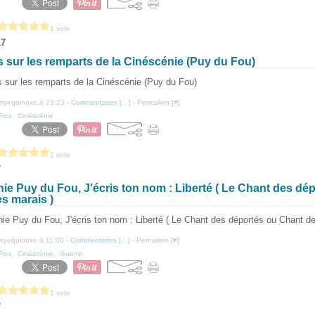
1 vote
17
 sur les remparts de la Cinéscénie (Puy du Fou)
erryequinoxe à 23:23 -
Commentaires [
…
]
- Permalien [
#
]
Fou
,
Cinéscénie
1 vote
7
ie Puy du Fou, J'écris ton nom : Liberté ( Le Chant des dé
s marais )
erryequinoxe à 11:00 -
Commentaires [
…
]
- Permalien [
#
]
Fou
,
Cinéscénie
,
Guerre
1 vote
7