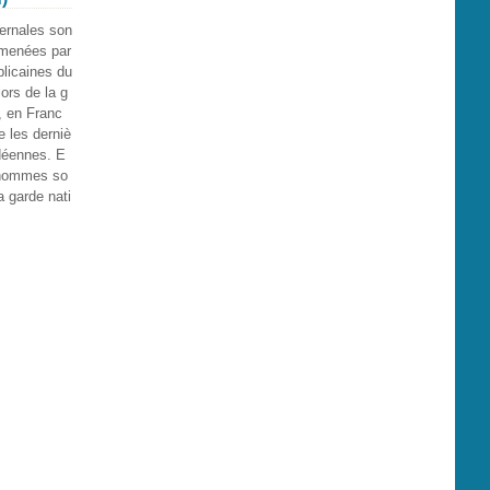
ernales son
 menées par
licaines du
ors de la g
, en Franc
re les derniè
déennes. E
 hommes so
a garde nati