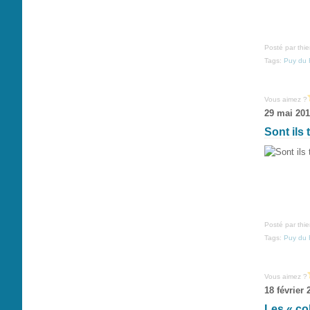
Posté par thi
Tags:
Puy du 
Vous aimez ?
29 mai 20
Sont ils
Posté par thi
Tags:
Puy du 
Vous aimez ?
18 février 
Les « co