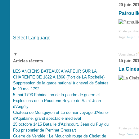
20 juin 20
Patrouil
Posté par thi
Select Language
Tags:
Puy du 
▼
Vous aimez ?
15 juin 20
Articles récents
La Cinés
LES ANCIENS BATEAUX A VAPEUR SUR LA
CHARENTE DE 1822 A 1866 (Port de LA Rochelle)
Suppression de la garde national à cheval de Saintes
le 20 mai 1792
5 mai 1793 Fabrication de la poudre de guerre et
Explosions de la Poudrerie Royale de Saint-Jean-
d’Angély
Château de Montguyon et Le dernier voyage d'Aliénor
d'Aquitaine, grand spectacle médiéval
25 octobre 1415 Bataille d’Azincourt, Jean du Puy du
Posté par thi
Fou prisonnier de Perrinet Gressart
Tags:
Vendée
Guerre de Vendée : Le Mouchoir rouge de Cholet de