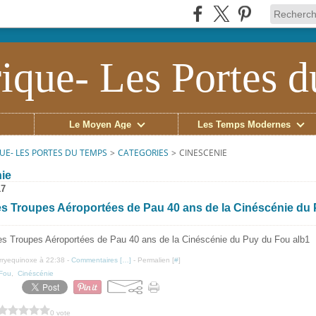
ique- Les Portes 
Le Moyen Âge
Les Temps Modernes
UE- LES PORTES DU TEMPS
>
CATEGORIES
>
CINESCENIE
ie
17
s Troupes Aéroportées de Pau 40 ans de la Cinéscénie du
erryequinoxe à 22:38 -
Commentaires [
…
]
- Permalien [
#
]
Fou
,
Cinéscénie
0 vote