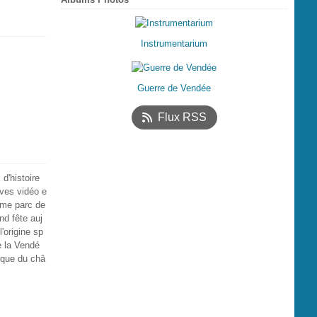
Instrumentarium
Guerre de Vendée
Flux RSS
d'histoire
ives vidéo e
ième parc de
nd fête auj
l'origine sp
de la Vendé
ique du châ