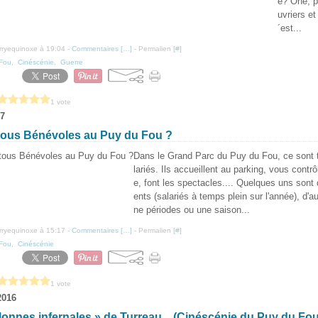
e? Ohé, p
uvriers e
´est...
erryequinoxe à 19:04 -
Commentaires [
…
]
- Permalien [
#
]
Fou
,
Cinéscénie
,
Guerre
1 vote
17
 tous Bénévoles au Puy du Fou ?
Dans le Grand Parc du Puy du Fou, ce sont 
lariés. Ils accueillent au parking, vous contrôl
e, font les spectacles.... Quelques uns son
ents (salariés à temps plein sur l'année), d'a
ne périodes ou une saison...
erryequinoxe à 15:17 -
Commentaires [
…
]
- Permalien [
#
]
Fou
,
Cinéscénie
1 vote
2016
lonnes infernales » de Turreau ...(Cinéscénie du Puy du Fou