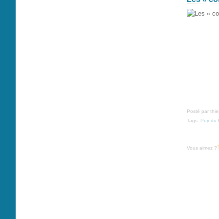
Posté par thi
Tags:
Puy du 
Vous aimez ?