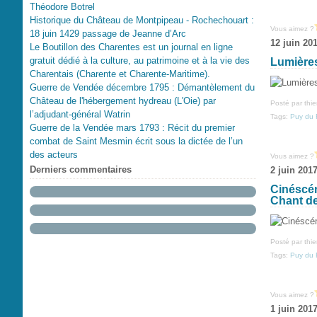
Théodore Botrel
Historique du Château de Montpipeau - Rochechouart :
Vous aimez ?
18 juin 1429 passage de Jeanne d’Arc
12 juin 20
Le Boutillon des Charentes est un journal en ligne
gratuit dédié à la culture, au patrimoine et à la vie des
Lumières
Charentais (Charente et Charente-Maritime).
Guerre de Vendée décembre 1795 : Démantèlement du
Château de l'hébergement hydreau (L'Oie) par
Posté par thi
l’adjudant-général Watrin
Tags:
Puy du 
Guerre de la Vendée mars 1793 : Récit du premier
combat de Saint Mesmin écrit sous la dictée de l’un
des acteurs
Vous aimez ?
Derniers commentaires
2 juin 201
Cinéscén
Chant de
Posté par thi
Tags:
Puy du 
Vous aimez ?
1 juin 201