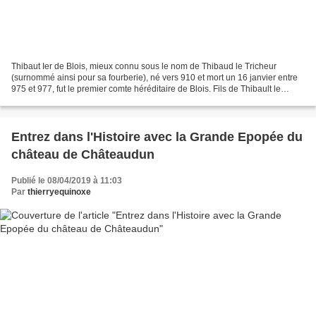
Thibaut Ier de Blois, mieux connu sous le nom de Thibaud le Tricheur
(surnommé ainsi pour sa fourberie), né vers 910 et mort un 16 janvier entre
975 et 977, fut le premier comte héréditaire de Blois. Fils de Thibault le
Vieux, vicomte de Tours et de Blois...
Entrez dans l'Histoire avec la Grande Epopée du
château de Châteaudun
Publié le 08/04/2019 à 11:03
Par
thierryequinoxe