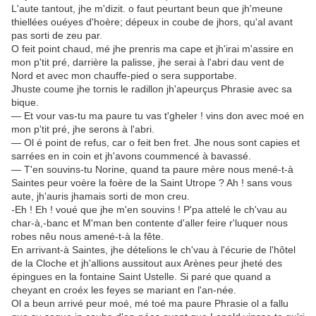
L'aute tantout, jhe m'dizit. o faut peurtant beun que jh'meune
thiellées ouéyes d'hoère; dépeux in coube de jhors, qu'al avant
pas sorti de zeu par.
O feit point chaud, mé jhe prenris ma cape et jh'irai m'assire en
mon p'tit pré, darrière la palisse, jhe serai à l'abri dau vent de
Nord et avec mon chauffe-pied o sera supportabe.
Jhuste coume jhe tornis le radillon jh'apeurçus Phrasie avec sa
bique.
— Et vour vas-tu ma paure tu vas t'gheler ! vins don avec moé en
mon p'tit pré, jhe serons à l'abri.
— Ol é point de refus, car o feit ben fret. Jhe nous sont capies et
sarrées en in coin et jh'avons coummencé à bavassé.
— T'en souvins-tu Norine, quand ta paure mère nous mené-t-à
Saintes peur voère la foère de la Saint Utrope ? Ah ! sans vous
aute, jh'auris jhamais sorti de mon creu.
-Eh ! Eh ! voué que jhe m'en souvins ! P'pa attelé le ch'vau au
char-à,-banc et M'man ben contente d'aller feire r'luquer nous
robes nêu nous amené-t-à la fête.
En arrivant-à Saintes, jhe dételions le ch'vau à l'écurie de l'hôtel
de la Cloche et jh'allions aussitout aux Arènes peur jheté des
épingues en la fontaine Saint Ustelle. Si paré que quand a
cheyant en croéx les feyes se mariant en l'an-née.
Ol a beun arrivé peur moé, mé toé ma paure Phrasie ol a fallu