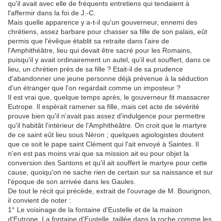
qu'il avait avec elle de fréquents entretiens qui tendaient à
l'affermir dans la foi de J.-C.
Mais quelle apparence y a-t-il qu'un gouverneur, ennemi des
chrétiens, assez barbare pour chasser sa fille de son palais, eût
permis que l'évêque établit sa retraite dans l'aire de
l'Amphithéâtre, lieu qui devait être sacré pour les Romains,
puisqu'il y avait ordinairement un autel, qu'il eut souffert, dans ce
lieu, un chrétien près de sa fille ? Etait-il de sa prudence
d'abandonner une jeune personne déjà prévenue à la séduction
d'un étranger que l'on regardait comme un imposteur ?
Il est vrai que, quelque temps après, le gouverneur fit massacrer
Eutrope. Il espérait ramener sa fille, mais cet acte de sévérité
prouve bien qu'il n'avait pas assez d'indulgence pour permettre
qu'il habitât l'intérieur de l'Amphithéâtre. On croit que le martyre
de ce saint eût lieu sous Néron ; quelques agiologistes doutent
que ce soit le pape saint Clément qui l'ait envoyé à Saintes. Il
n'en est pas moins vrai que sa mission ait eu pour objet la
conversion des Santons et qu'il ait souffert le martyre pour cette
cause, quoiqu'on ne sache rien de certain sur sa naissance et sur
l'époque de son arrivée dans les Gaules.
De tout le récit qui précède, extrait de l'ouvrage de M. Bourignon,
il convient de noter :
1° Le voisinage de la fontaine d'Eustelle et de la maison
d'Eutrope. La fontaine d'Eustelle, taillée dans la roche comme les