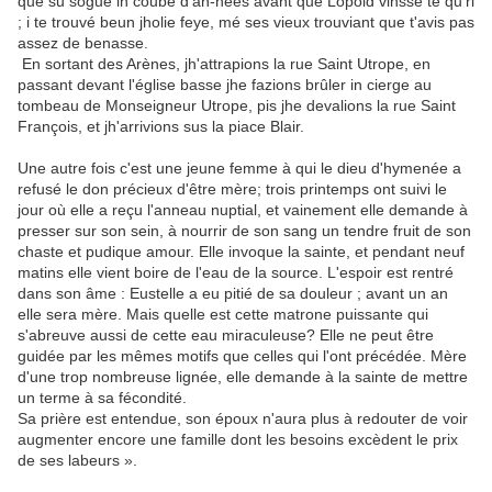
que su sogue in coube d'an-nées avant que Lopold vinsse te qu'ri
; i te trouvé beun jholie feye, mé ses vieux trouviant que t'avis pas
assez de benasse.
En sortant des Arènes, jh'attrapions la rue Saint Utrope, en
passant devant l'église basse jhe fazions brûler in cierge au
tombeau de Monseigneur Utrope, pis jhe devalions la rue Saint
François, et jh'arrivions sus la piace Blair.
Une autre fois c'est une jeune femme à qui le dieu d'hymenée a
refusé le don précieux d'être mère; trois printemps ont suivi le
jour où elle a reçu l'anneau nuptial, et vainement elle demande à
presser sur son sein, à nourrir de son sang un tendre fruit de son
chaste et pudique amour. Elle invoque la sainte, et pendant neuf
matins elle vient boire de l'eau de la source. L'espoir est rentré
dans son âme : Eustelle a eu pitié de sa douleur ; avant un an
elle sera mère. Mais quelle est cette matrone puissante qui
s'abreuve aussi de cette eau miraculeuse? Elle ne peut être
guidée par les mêmes motifs que celles qui l'ont précédée. Mère
d'une trop nombreuse lignée, elle demande à la sainte de mettre
un terme à sa fécondité.
Sa prière est entendue, son époux n'aura plus à redouter de voir
augmenter encore une famille dont les besoins excèdent le prix
de ses labeurs ».