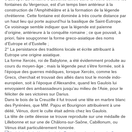
fontaines du Vergeroux, est d'un temps bien antérieur à la
construction de l'Amphithéâtre et à la formation de la légende
chrétienne. Cette fontaine est dominée à très courte distance par
un haut lieu qui porte aujourd'hui la basilique de Saint-Eutrope.
Ce voisinage semble indiquer que la légende est païenne
d'origine, antérieure à la conquête romaine ; ce que pouvait, à
priori, faire soupçonner la forme greco-asiatique des noms
d'Eutrope et d'Eustelle ;
2° La persistance des traditions locale et écrite attribuant à
Eutrope une origine asiatique.
La forme Xercès, roi de Babylone, a été évidemment produite au
cours du moyen-âge ; mais la légende peut s'être formée, soit à
l'époque des guerres médiques, lorsque Xercès, comme les
Grecs, cherchait et trouvait des alliés dans tout le monde indo-
européen, soit à l'époque d'Alexandre, quand les Gaulois lui
envoyaient des ambassadeurs jusqu'au milieu de l'Asie, pour le
féliciter de ses victoires sur Darius.
Dans le bois de la Creuzille il fut trouvé une tête en marbre blanc
des Pyrénées, que MM. Pajou et Bourignon attribuèrent à une
déité, Vénus, dont le culte était admis chez les Gaulois.
La tête de cette déesse se trouve reproduite sur une médaille de
Lillebonne et sur une de Châlons-sur-Saône, Cabillonum, ou
Vénus était particulièrement honorée.