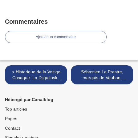
Commentaires
Ajouter un commentaire
< Historique de la Voltige
Sébastien Le Prestre,
Cosaque: La Djiguitovka
marquis de Vauban,
(Arts du cirque) une
ingénieur, architecte
épreuve de bravoure des
militaire de Louis XIV >
cavaliers d'élite.
Hébergé par Canalblog
Top articles
Pages
Contact
Signaler un abus