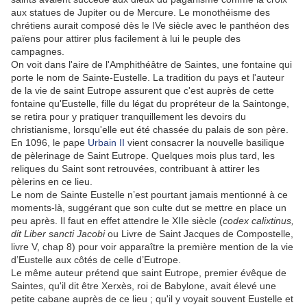
aux statues de Jupiter ou de Mercure. Le monothéisme des
chrétiens aurait composé dès le IVe siècle avec le panthéon des
païens pour attirer plus facilement à lui le peuple des
campagnes.
On voit dans l'aire de l'Amphithéâtre de Saintes, une fontaine qui
porte le nom de Sainte-Eustelle. La tradition du pays et l'auteur
de la vie de saint Eutrope assurent que c'est auprès de cette
fontaine qu'Eustelle, fille du légat du propréteur de la Saintonge,
se retira pour y pratiquer tranquillement les devoirs du
christianisme, lorsqu'elle eut été chassée du palais de son père.
En 1096, le pape
Urbain II
vient consacrer la nouvelle basilique
de pèlerinage de Saint Eutrope. Quelques mois plus tard, les
reliques du Saint sont retrouvées, contribuant à attirer les
pèlerins en ce lieu.
Le nom de Sainte Eustelle n’est pourtant jamais mentionné à ce
moments-là, suggérant que son culte dut se mettre en place un
peu après. Il faut en effet attendre le XIIe siècle (
codex calixtinus,
dit Liber sancti Jacobi
ou Livre de Saint Jacques de Compostelle,
livre V, chap 8) pour voir apparaître la première mention de la vie
d’Eustelle aux côtés de celle d’Eutrope.
Le même auteur prétend que saint Eutrope, premier évêque de
Saintes, qu'il dit être Xerxès, roi de Babylone, avait élevé une
petite cabane auprès de ce lieu ; qu'il y voyait souvent Eustelle et