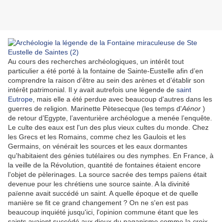
Au cours des recherches archéologiques, un intérêt tout
particulier a été porté à la fontaine de Sainte-Eustelle afin d’en
comprendre la raison d’être au sein des arènes et d’établir son
intérêt patrimonial. Il y avait autrefois une légende de
saint
Eutrope
, mais elle a été perdue avec beaucoup d'autres dans les
guerres de religion. Marinette Pètesecque (les temps d'
Aénor
)
de retour d’Egypte, l’aventurière archéologue a menée l’enquête.
Le culte des eaux est l'un des plus vieux cultes du monde. Chez
les Grecs et les Romains, comme chez les Gaulois et les
Germains, on vénérait les sources et les eaux dormantes
qu'habitaient des génies tutélaires ou des nymphes. En France, à
la veille de la Révolution, quantité de fontaines étaient encore
l'objet de pèlerinages. La source sacrée des temps païens était
devenue pour les chrétiens une source sainte. A la divinité
païenne avait succédé un saint. A quelle époque et de quelle
manière se fit ce grand changement ? On ne s'en est pas
beaucoup inquiété jusqu'ici, l'opinion commune étant que les
saints avaient succédé aux dieux du paganisme comme la croix