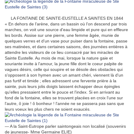
LA FONTAINE DE SAINTE-EUSTELLE A SAINTES EN 1844
« En dehors de l'arène, dans un bassin où l'on descend par trois
marches, on voit une source d'eau limpide et pure qui en effleure
les bords. Assise sur une pierre, une femme âgée, munie de
quelques verres et d'un vase pour puiser dans la fontaine, passe
ses matinées, et dans certaines saisons, des journées entières à
attendre les visiteurs de ce lieu consacré par les miracles de
Sainte Eustelle. Au mois de mai, lorsque la nature gaie et
souriante invite à l'amour, la jeune fille dont le coeur palpite de
vagues désirs, celle qui soupire et se désole des obstacles qui
s'opposent à son hymen avec un amant chéri, viennent là d'un
pas furtif et timide ; elles adressent une fervente prière à la
sainte, puis leurs jolis doigts laissent échapper deux épingles
qu'elles pressaient entre le pouce et l'index. Si en arrivant au
fond de la fontaine, elles se trouvent placées en croix l'une sur
l'autre, ô joie ! ô bonheur ! l'année ne se passera pas sans que
leurs voeux les plus chers ne soient exaucés.
— A la Saint-Eutrope parler saintongeais non localisé (souvenirs
de jeunesse- Mme Germaine ELIE)