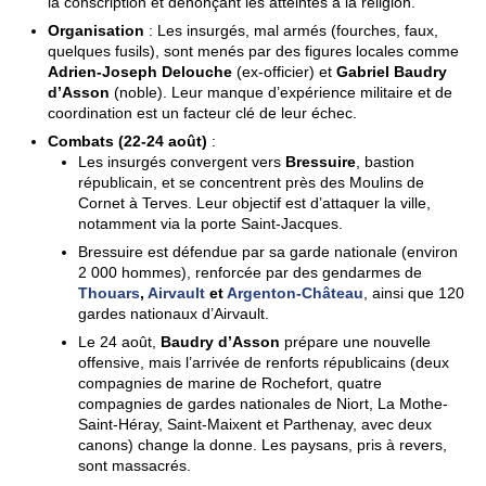
la conscription et dénonçant les atteintes à la religion.
Organisation
: Les insurgés, mal armés (fourches, faux,
quelques fusils), sont menés par des figures locales comme
Adrien-Joseph Delouche
(ex-officier) et
Gabriel Baudry
d’Asson
(noble). Leur manque d’expérience militaire et de
coordination est un facteur clé de leur échec.
Combats (22-24 août)
:
Les insurgés convergent vers
Bressuire
, bastion
républicain, et se concentrent près des Moulins de
Cornet à Terves. Leur objectif est d’attaquer la ville,
notamment via la porte Saint-Jacques.
Bressuire est défendue par sa garde nationale (environ
2 000 hommes), renforcée par des gendarmes de
Thouars
,
Airvault
et
Argenton-Château
, ainsi que 120
gardes nationaux d’Airvault.
Le 24 août,
Baudry d’Asson
prépare une nouvelle
offensive, mais l’arrivée de renforts républicains (deux
compagnies de marine de Rochefort, quatre
compagnies de gardes nationales de Niort, La Mothe-
Saint-Héray, Saint-Maixent et Parthenay, avec deux
canons) change la donne. Les paysans, pris à revers,
sont massacrés.