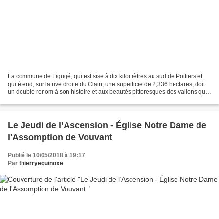
La commune de Ligugé, qui est sise à dix kilomètres au sud de Poitiers et
qui étend, sur la rive droite du Clain, une superficie de 2,336 hectares, doit
un double renom à son histoire et aux beautés pittoresques des vallons qui
serpentent entre les deux...
Le Jeudi de l’Ascension - Église Notre Dame de
l'Assomption de Vouvant
Publié le 10/05/2018 à 19:17
Par
thierryequinoxe