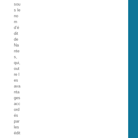
sou
s le
no
m
d’é
dit
de
Na
nte
s,
qui,
out
re l
es
ava
nta
ges
acc
ord
és
par
les
édit