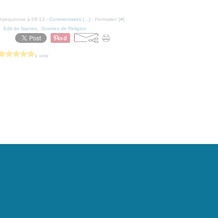
erryequinoxe à 09:13 -
Commentaires [
…
]
- Permalien [
#
]
,
Edit de Nantes
,
Guerres de Religion
1 vote
tail Canalblog
Top articles
Contact
Signaler un abus
C.G.U.
Cookies et don