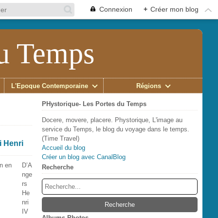
Connexion
+
Créer mon blog
du Temps
L'Époque Contemporaine
Régions
PHystorique- Les Portes du Temps
Docere, movere, placere. Phystorique, L'image au
service du Temps, le blog du voyage dans le temps.
(Time Travel)
i Henri
Accueil du blog
Créer un blog avec CanalBlog
D’A
Recherche
nge
rs
He
nri
IV
Albums Photos