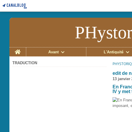
PHystor
Home
Avant
L'Antiquité
TRADUCTION
PHYSTORIQ
edit de 
13 janvier
En Franc
IV y met 