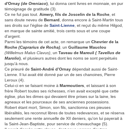
d'Ornay
(de Oreniaco
)
, lui donna cent livres en monnaie, en pur
témoignage de gratitude (3).
Ce ne fut pas tout.
Aimery, fils de Joscelin de la Roche
, et
sans doute neveu de
Bernard
, donna encore à Saint-Martin tous
ses droits sur l'église de
Saint-Lienne
, et reçut du même Hilgod,
en marque de sainte amitié, trois cents sous et une coupe
d'argent.
Parmi les témoins de cet acte, on remarque un
Chevrier de la
Roche
(Caprarius de Rocha)
, un
Guillaume Mauclou
(Willelmus Malus Clavus)
, un
Taveau de Mareuil
( Tavellus de
Marolio
)
, el plusieurs autres dont les noms se sont perpétués
jusqu'à nous.
Ce prieuré de
Saint-André d’Ornay
dépendait aussi de Saint-
Lienne. Il lui avait été donné par un de ses chanoines, Pierre
Leroux (4).
Celui-ci en se faisant moine à
Marmoutiers
, et laissant à son
frère Robert toutes ses richesses, n'en avait excepté que cette
église, plus les dimes qui devaient être prises sur la laine, les
agneaux et les pourceaux de ses anciennes possessions.
Robert étant mort, Simon, son fils, sanctionna ces pieuses
libéralités, les reconnut libres de toutes redevances, et se réserva
seulement une rente annuelle de XII deniers, qu'on lui payerait à
la Saint-Jean-Baptiste, pour service de chevauchage (5).