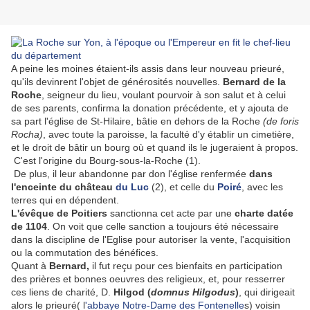
A peine les moines étaient-ils assis dans leur nouveau prieuré,
qu'ils devinrent l'objet de générosités nouvelles.
Bernard de la
Roche
, seigneur du lieu, voulant pourvoir à son salut et à celui
de ses parents, confirma la donation précédente, et y ajouta de
sa part l'église de St-Hilaire, bâtie en dehors de la Roche
(de foris
Rocha)
, avec toute la paroisse, la faculté d'y établir un cimetière,
et le droit de bâtir un bourg où et quand ils le jugeraient à propos.
C'est l'origine du Bourg-sous-la-Roche (1).
De plus, il leur abandonne par don l'église renfermée
dans
l'enceinte du château
du Luc
(2), et celle du
Poiré
, avec les
terres qui en dépendent.
L'évêque de Poitiers
sanctionna cet acte par une
charte datée
de 1104
. On voit que celle sanction a toujours été nécessaire
dans la discipline de l'Eglise pour autoriser la vente, l'acquisition
ou la commutation des bénéfices.
Quant à
Bernard,
il fut reçu pour ces bienfaits en participation
des prières et bonnes oeuvres des religieux, et, pour resserrer
ces liens de charité, D.
Hilgod (
domnus Hilgodus
)
, qui dirigeait
alors le prieuré( l
'abbaye Notre-Dame des Fontenelle
s) voisin