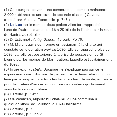
(1) Ce bourg est devenu une commune qui compte maintenant
2,000 habitants, et une cure de seconde classe. ( Cavoleau,
annoté par M. de la Fontenelle, p. 743.)
(2)
Le Luc
est le nom de deux petites villes fort rapprochées
l'une de l'autre, distantes de 15 à 20 kilo de la Roche, sur la route
de Nantes aux Sables.
(3) D. Estiennot ,
Antiq. Bened.
, 4e part., Po 76.
(4) M. Marchegay s'est trompé en assignant à la charte qui
constate cette donation
environ
1090. Elle se rapproche plus de
1095, car elle est postérieure à la prise de possession de St-
Lienne par les moines de Marmoutiers, laquelle est certainement
de 1092.
(5
)
In
servicium caballi.
Ducange ne s'explique pas sur cette
expression assez obscure. Je pense que ce devait être un impôt
levé par le seigneur sur tous les lieux féodaux de sa dépendance
pour l'entretien d'un certain nombre de cavaliers qui faisaient
sous lui le service militaire.
(6) Cartular.,p. 3 et 4.
(7) De Vanalceo
, aujourd'hui chef-lieu d'une commune à
quelques kilom. de Bourbon; a 1,600 habitants.
(8) Cartular., p. 7.
(9) Cartular., p. 9, no x.