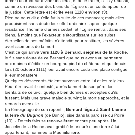
forcer l'usurpateur à vider les lieux, et de le traiter, s'il s'y refusait,
comme un ravisseur des biens de l'Église et un contempteur de
la justice. Cette lettre est écrite
vers 1110 environ
(9).
Rien ne nous dit qu’elle fut la suite de ces menaces; mais elles
produisirent sans doute leur effet ordinaire : après quelque
résistance, l'homme d'armes cédait, et l'Église rentrait dans ses
biens, à moins que l'exacteur, s'étourdissant sur les suites
éternelles de ses méfaits, n'attendit, pour restituer, les sévères
avertissements de la mort.
C'est ce qui arriva
vers 1120 à Bernard, seigneur de la Roche
,
le fils sans doute de ce Bernard que nous avons vu permettre
aux moines d'édifier un bourg au pied du château, et qui depuis
lors (20 octobre 1111) leur avait encore cédé une place contiguë
à leur monastère.
Quelques désaccords étaient survenus entre lui et les religieux.
Peut-être avait-il contesté, après la mort de son père, les
bienfaits de celui-ci, quelque bien donnés et acceptés qu'ils
fussent. Mais une grave maladie survint; la mort s'approcha, et le
remords avec elle.
En témoignage de son repentir,
Bernard légua à Saint-Lienne
la terre
du Bugnon
(de Bunio), sise dans la paroisse du Poiré
(10). - De tels faits se renouvelèrent encore peu après. Un
Joscelin de la Roche avait gratifié le prieuré d'une terre à lui
appartenant, nommée la Maumilonière.